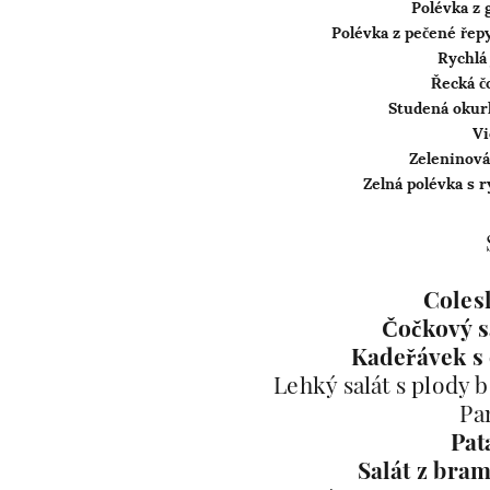
Polévka z 
Polévka z pečené řep
Rychlá 
Řecká čo
Studená okur
Vi
Zeleninová
Zelná polévka s 
Colesl
Čočkový s
Kadeřávek s
Lehký salát s plody 
Pa
Pat
Salát z bra