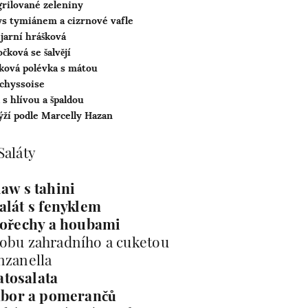
grilované zeleniny
ys tymiánem a cizrnové vafle
jarní hrášková
čková se šalvějí
ková polévka s mátou
chyssoise
 s hlívou a špaldou
rýží podle Marcelly Hazan
Saláty
aw s tahini
alát s fenyklem
 ořechy a houbami
bobu zahradního a cuketou
nzanella
atosalata
mbor a pomerančů