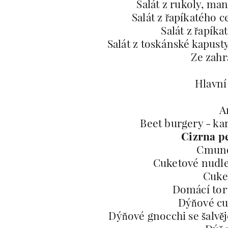
Salát z rukoly, ma
Salát z řapíkatého 
Salát z řapíka
Salát z toskánské kapust
Ze zahr
Hlavní 
A
Beet burgery - ka
Cizrna p
Cmund
Cuketové nudle 
Cuket
Domácí tort
Dýňové cu
Dýňové gnocchi se šal