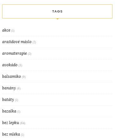
TAGS
akce
(1)
arašídové máslo
(2)
aromaterapie
(2)
avokádo
(3)
balsamiko
(9)
banány
(6)
batáty
(1)
bazalka
(1)
bez lepku
(64)
bez mléka
(1)