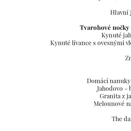
Hlavní 
Tvarohové nočky 
Kynuté ja
Kynuté lívance s ovesnými v
Z
Domácí nanuky: 
Jahodovo - 
Granita z j
Melounové n
The da