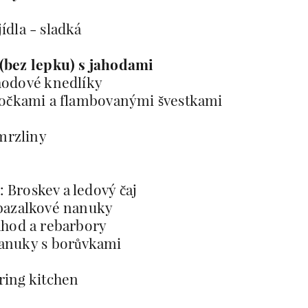
jídla - sladká
(bez lepku) s jahodami
hodové knedlíky
ločkami a flambovanými švestkami
mrzliny
Broskev a ledový čaj
bazalkové nanuky
ahod a rebarbory
anuky s borůvkami
ring kitchen