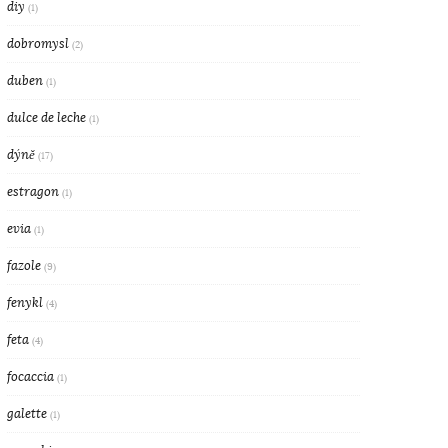
diy
(1)
dobromysl
(2)
duben
(1)
dulce de leche
(1)
dýně
(17)
estragon
(1)
evia
(1)
fazole
(9)
fenykl
(4)
feta
(4)
focaccia
(1)
galette
(1)