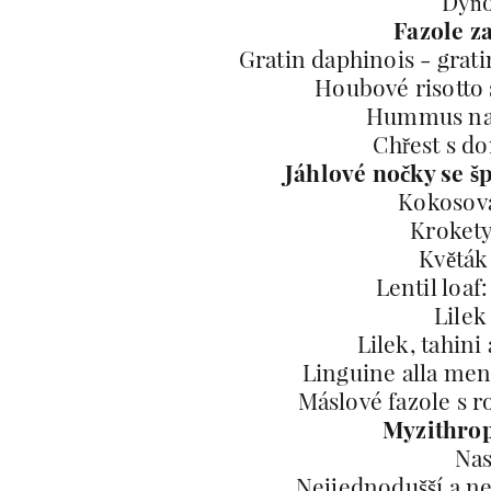
Dýňo
Fazole z
Gratin daphinois - gra
Houbové risotto 
Hummus na 
Chřest s d
Jáhlové nočky se š
Kokosová
Krokety 
Květák
Lentil loa
Lile
Lilek, tahini
Linguine alla men
Máslové fazole s
Myzithrop
Nas
Nejjednodušší a n