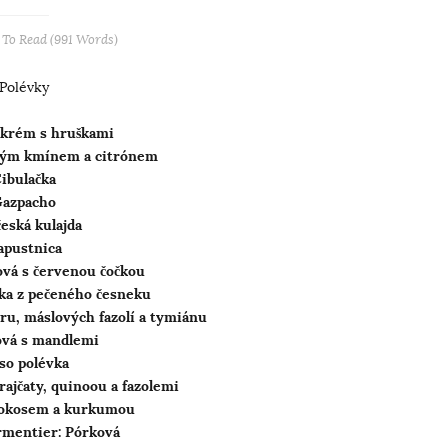
To Read (
991
Words)
Polévky
 krém s hruškami
kým kmínem a citrónem
ibulačka
azpacho
česká kulajda
apustnica
vá s červenou čočkou
ka z pečeného česneku
ru, máslových fazolí a tymiánu
ová s mandlemi
so polévka
ajčaty, quinoou a fazolemi
kokosem a kurkumou
rmentier: Pórková