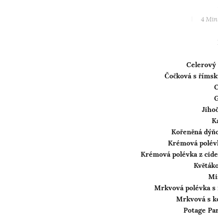
4 Min
Celerový
Čočková s říms
C
G
Jiho
K
Kořeněná dýňo
Krémová polév
Krémová polévka z cide
Květák
Mi
Mrkvová polévka s r
Mrkvová s 
Potage Pa