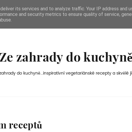
eliver its services and to analyze traffic. Your IP address and 
ormance and security metrics to ensure quality of service, gen
abuse.
Ze zahrady do kuchyn
zahrady do kuchyně...inspirativní vegetariánské recepty a skvělé jí
m receptů