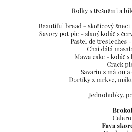
Rolky s třešněmi a bí
Beautiful bread - skořicový šneci
Savory pot pie - slaný koláč s če
Pastel de tres leches -
Chai dátá masal
Mawa cake - koláč s
Crack pi
Savarin s mátou a 
Dortíky z mrkve, máku
Jednohubky, p
Brokol
Celero
Fava skor