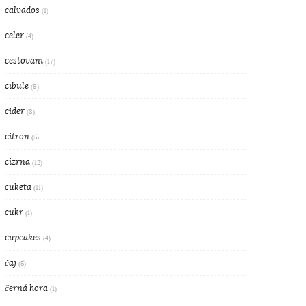
calvados
(1)
celer
(4)
cestování
(17)
cibule
(9)
cider
(8)
citron
(5)
cizrna
(12)
cuketa
(11)
cukr
(1)
cupcakes
(4)
čaj
(5)
černá hora
(1)