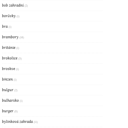
bob zahradní
(2)
borůvky
(1)
bra
(1)
brambory
(16)
británie
(1)
brokolice
(3)
broskve
(1)
březen
(1)
bulgur
(2)
bulharsko
(1)
burger
(8)
bylinková zahrada
(11)