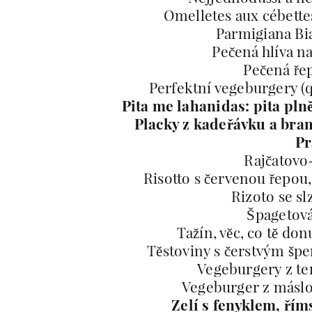
Omelletes aux cébettes
Parmigiana Bia
Pečená hlíva n
Pečená řep
Perfektní vegeburgery (q
Pita me lahanidas: pita plně
Placky z kadeřávku a bra
Pr
Rajčatovo
Risotto s červenou řepou
Rizoto se s
Špagetová
Tažín, věc, co tě donu
Těstoviny s čerstvým š
Vegeburgery z t
Vegeburger z máslov
Zelí s fenyklem, ř