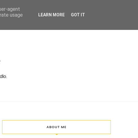
user-agent
erate usage
LEARN MORE
GOT IT
ě
dlo.
ABOUT ME