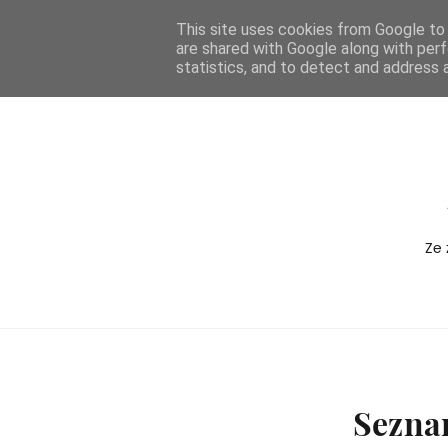
-->
This site uses cookies from Google to d
are shared with Google along with perf
BOXEDVERSION
statistics, and to detect and address 
Ze 
Sezna