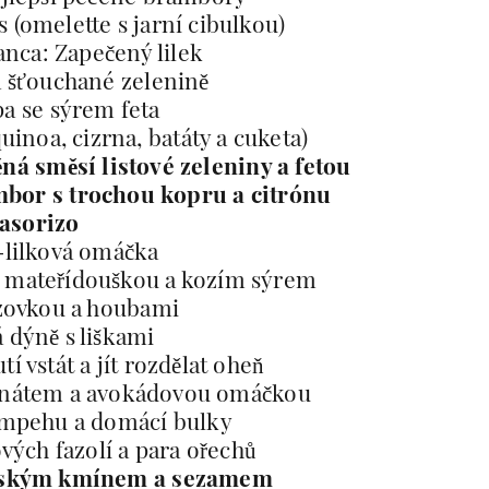
 (omelette s jarní cibulkou)
nca: Zapečený lilek
a šťouchané zelenině
a se sýrem feta
uinoa, cizrna, batáty a cuketa)
ná směsí listové zeleniny a fetou
mbor s trochou kopru a citrónu
asorizo
-lilková omáčka
, mateřídouškou a kozím sýrem
lzovkou a houbami
 dýně s liškami
tí vstát a jít rozdělat oheň
penátem a avokádovou omáčkou
empehu a domácí bulky
ých fazolí a para ořechů
ímským kmínem a sezamem