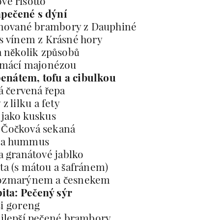
vé risotto
apečené s dýní
tinované brambory z Dauphiné
s vínem z Krásné hory
několik způsobů
omácí majonézou
penátem, tofu a cibulkou
 červená řepa
z lilku a fety
 jako kuskus
f: Čočková sekaná
k a hummus
 a granátové jablko
ta (s mátou a šafránem)
 rozmarýnem a česnekem
ita: Pečený sýr
i goreng
ejlepší pečené brambory