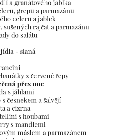
ndlí a granátového jablka
celeru, grepu a parmazánu
tého celeru a jablek
y, sušených rajčat a parmazánu
ady do salátu
jídla - slaná
rancini
rbanátky z červené řepy
ečená přes noc
a s jáhlami
s česnekem a šalvějí
a a cizrna
ellini s houbami
rry s mandlemi
vějovým máslem a parmazánem