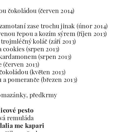
lou čokoládou (červen 2014)
 zamotaní zase trochu jinak (únor 2014)
rvenou řepou a kozím sýrem (říjen 2013)
 trojmléčný koláč (září 2013)
a cookies (srpen 2013)
 kardamonem (srpen 2013)
e (červen 2013)
čokoládou (květen 2013)
 a pomeranče (březen 2013)
omazánky, předkrmy
icové pesto
vá remuláda
dalia me kapari