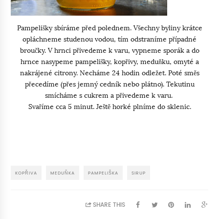
Pampelišky sbíráme před polednem. Všechny byliny krátce
opláchneme studenou vodou, tím odstraníme případné
broučky. V hrnci přivedeme k varu, vypneme sporák a do
hrnce nasypeme pampelišky, kopřivy, meduňku, omyté a
nakrájené citrony. Necháme 24 hodin odležet. Poté směs
přecedíme (přes jemný cedník nebo plátno). Tekutinu
smícháme s cukrem a přivedeme k varu.
Svaříme cca 5 minut. Ještě horké plníme do sklenic.
KOPŘIVA
MEDUŇKA
PAMPELIŠKA
SIRUP
SHARE THIS