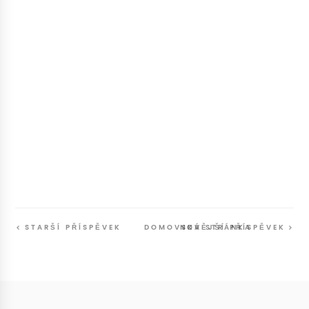
STARŠÍ PŘÍSPĚVEK
DOMOVSKÁ STRÁNKA
NOVĚJŠÍ PŘÍSPĚVEK
Follow
@SunriseSunsetBlog