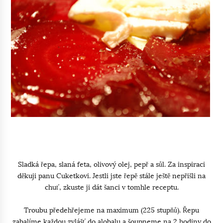
Sladká řepa, slaná feta, olivový olej, pepř a sůl. Za inspiraci
děkuji panu Cuketkovi. Jestli jste řepě stále ještě nepřišli na
chuť, zkuste ji dát šanci v tomhle receptu.
Troubu předehřejeme na maximum (225 stupňů). Řepu
zabalíme každou zvlášť do alobalu a šoupneme na 2 hodiny do