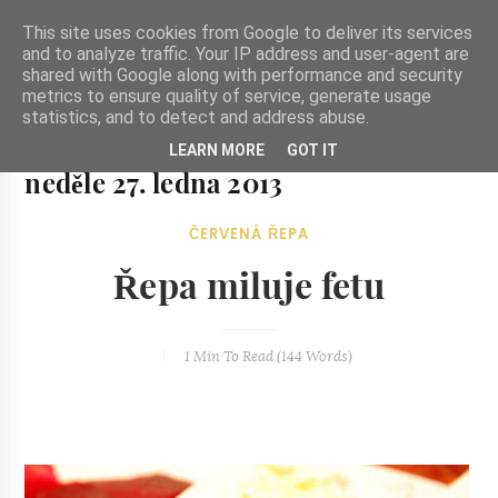
-->
This site uses cookies from Google to deliver its services
and to analyze traffic. Your IP address and user-agent are
shared with Google along with performance and security
metrics to ensure quality of service, generate usage
statistics, and to detect and address abuse.
Ze zahrady do kuchyně
LEARN MORE
GOT IT
Ze zahrady do kuchyně...inspirativní vegetariánské recepty
neděle 27. ledna 2013
a skvělé jídlo.
ČERVENÁ ŘEPA
Řepa miluje fetu
1 Min
To Read (
144
Words)