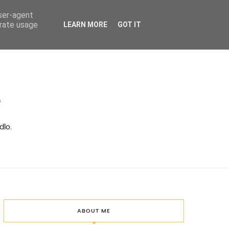
user-agent
erate usage
LEARN MORE
GOT IT
ě
dlo.
ABOUT ME