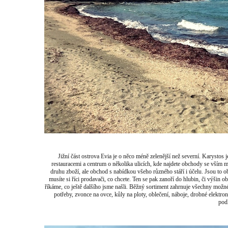
Jižní část ostrova Evia je o něco méně zelenější než severní. Karysto
restauracemi a centrum o několika ulicích, kde najdete obchody se vší
druhu zboží, ale obchod s nabídkou všeho různého stáří i účelu. Jsou to o
musíte si říci prodavači, co chcete. Ten se pak zanoří do hlubin, či výši
říkáme, co ještě dalšího jsme našli. Běžný sortiment zahrnuje všechny možné
potřeby, zvonce na ovce, kůly na ploty, oblečení, náboje, drobné elektro
pod