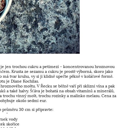
a je jen trochou cukru a petimezi - koncentrovanou hroznovou
nčem. Krusta ze sezamu a cukru je prostě výborná, skoro jako
 má tvar kruhu, vy si ji klidně upečte pěkně v koláčové formě.
tu je Diane Kochilas.
hroznového moštu. V Řecku se běžně vaří při sklizni vína a pak
ků a také halvy. Šťáva je bohatá na obsah vitamínů a minerálů,
la trochu vinný mošt, trochu rozinky a malinko melasu. Cena za
 pohybuje okolo sedmi eur.
 průměru 30 cm si připravte:
¨
rnek vody
tek skořice