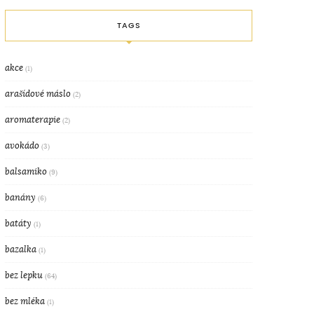
TAGS
akce
(1)
arašídové máslo
(2)
aromaterapie
(2)
avokádo
(3)
balsamiko
(9)
banány
(6)
batáty
(1)
bazalka
(1)
bez lepku
(64)
bez mléka
(1)