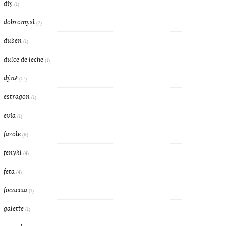
diy
(1)
dobromysl
(2)
duben
(1)
dulce de leche
(1)
dýně
(17)
estragon
(1)
evia
(1)
fazole
(9)
fenykl
(4)
feta
(4)
focaccia
(1)
galette
(1)