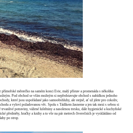
s je přímořské městečko na samém konci Evie, malý přístav a promenáda s několika
m možným. Pod obchod se vším možným si nepředstavujte obchod s nabídkou jednoho
bchody, které jsou uspořádané jako samoobshluhy, ale stejně, ať už jdete pro cokoliv,
n obchodu a vyloví požadovanou věc. Spolu s Tádíkem žasneme a jen tak mezi s sebou si
 trvanlivé potraviny, vážené luštěniny a nasolenou tresku, dále hygienické a kuchyňské
nické předměty, hračky a knihy a to vše na pár metrech čtverečních je vyskládáno od
lahy po strop.