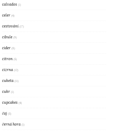
calvados
(1)
celer
(4)
cestování
(17)
cibule
(9)
cider
(8)
citron
(5)
cizrna
(12)
cuketa
(11)
cukr
(1)
cupcakes
(4)
čaj
(5)
černá hora
(1)