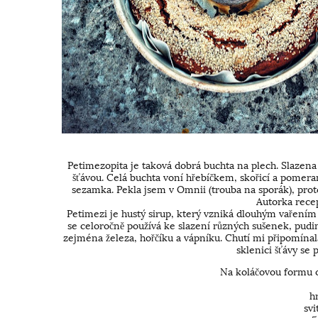
Petimezopita je taková dobrá buchta na plech. Slazen
šťávou. Celá buchta voní hřebíčkem, skořicí a pomera
sezamka. Pekla jsem v Omnii (trouba na sporák), proto
Autorka recep
Petimezi je hustý sirup, který vzniká dlouhým vařením 
se celoročně používá ke slazení různých sušenek, pudin
zejména železa, hořčíku a vápníku. Chutí mi připomína
sklenici šťávy se
Na koláčovou formu o
h
svi