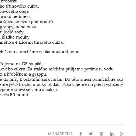
 hřebíčků
ého třtinového cukru
olivového oleje
 hrnku petimezi
a šťávu ze dvou pomerančů
grappy, nebo ouza
ku jedlé sody
ů hladké mouky
ného s 4 lžícemi tmavého cukru
řebíčkem a necháme zchladnout a slijeme.
řejeme na 175 stupňů.
inového cukru. Za stálého míchání přilijeme petimezi, vodu
cí a hřebíčkem a grappu.
me do mísy k ostatním surovinám. Do této směsi přimícháme cca
me ještě trochu mouky přidat. Těsto vlijeme na plech vyložený
sypeme směsí sezamu a cukru.
 cca 50 minut.
SHARE THIS