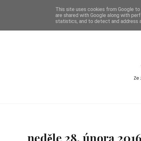
-->
This site uses cookies from Google to d
are shared with Google along with perf
BOXEDVERSION
statistics, and to detect and address 
Ze 
neděle 28. února 201