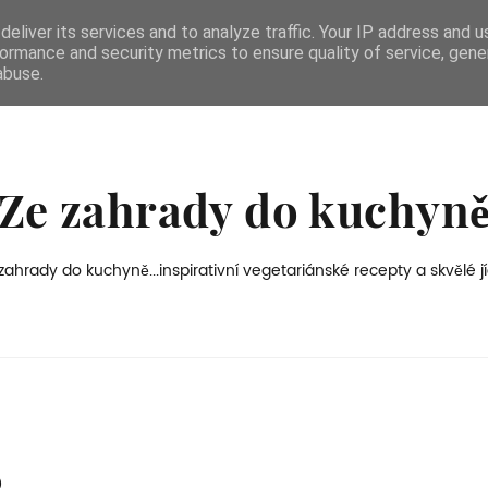
eliver its services and to analyze traffic. Your IP address and 
ormance and security metrics to ensure quality of service, gen
abuse.
Ze zahrady do kuchyn
zahrady do kuchyně...inspirativní vegetariánské recepty a skvělé jí
6