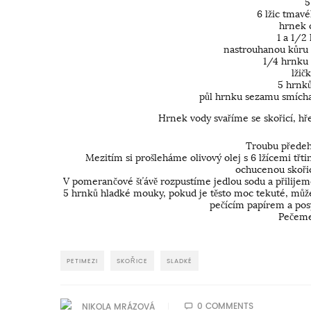
5
6 lžic tmav
hrnek 
1 a 1/2
nastrouhanou kůru 
1/4 hrnku 
lžič
5 hrnk
půl hrnku sezamu smícha
Hrnek vody svaříme se skořicí, h
Troubu předeh
Mezitím si prošleháme olivový olej s 6 lžícemi třt
ochucenou skoři
V pomerančové šťávě rozpustíme jedlou sodu a přilije
5 hrnků hladké mouky, pokud je těsto moc tekuté, může
pečícím papírem a po
Pečeme
PETIMEZI
SKOŘICE
SLADKÉ
0 COMMENTS
NIKOLA MRÁZOVÁ