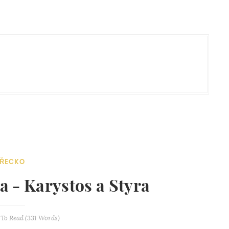
ŘECKO
a - Karystos a Styra
To Read (
331
Words)