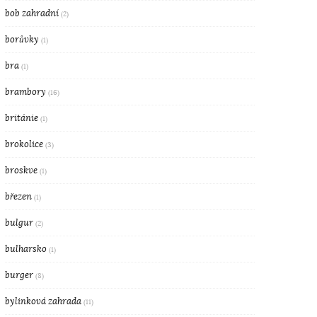
bob zahradní
(2)
borůvky
(1)
bra
(1)
brambory
(16)
británie
(1)
brokolice
(3)
broskve
(1)
březen
(1)
bulgur
(2)
bulharsko
(1)
burger
(8)
bylinková zahrada
(11)