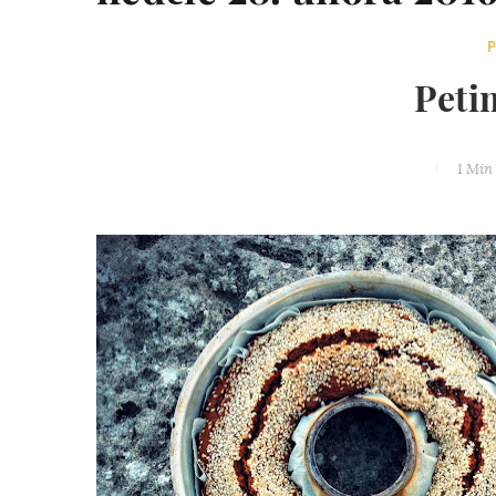
P
Peti
1 Min