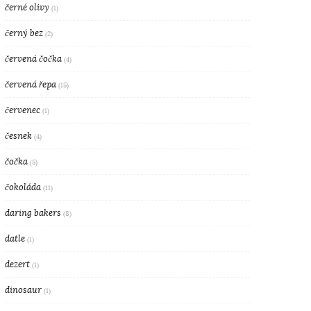
černé olivy
(1)
černý bez
(2)
červená čočka
(4)
červená řepa
(15)
červenec
(1)
česnek
(4)
čočka
(5)
čokoláda
(11)
daring bakers
(8)
datle
(1)
dezert
(1)
dinosaur
(1)