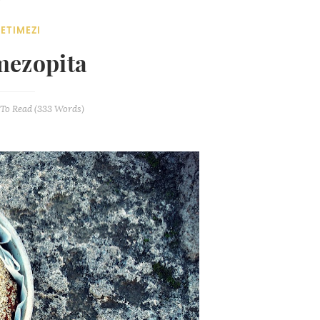
ETIMEZI
mezopita
To Read (
333
Words)