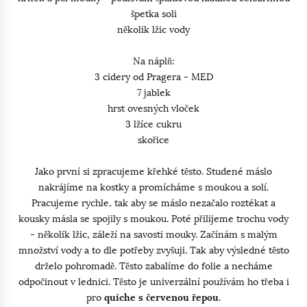
špetka soli
několik lžic vody
Na náplň:
3 cidery od Pragera - MED
7 jablek
hrst ovesných vloček
3 lžíce cukru
skořice
Jako první si zpracujeme křehké těsto. Studené máslo
nakrájíme na kostky a promícháme s moukou a solí.
Pracujeme rychle, tak aby se máslo nezačalo roztékat a
kousky másla se spojily s moukou. Poté přilijeme trochu vody
- několik lžic, záleží na savosti mouky. Začínám s malým
množství vody a to dle potřeby zvyšuji. Tak aby výsledné těsto
drželo pohromadě. Těsto zabalíme do folie a necháme
odpočinout v lednici. Těsto je univerzální používám ho třeba i
pro
quiche s červenou řepou
.