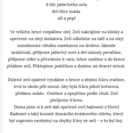
6 lžic jablečného octa
dvě lžíce másla
sůl a pepř
Ve velkém hrnci rozpálíme olej. Zelí nakrájíme na klínky a
opečeme na oleji dozlatova. Zelí odložíme na talíř a na oleji
osmahneme cibulku nasekanou na drobno. Jakmile
zesklovatí, přilijeme jablečný ocet a dvě minuty povaříme,
přilijeme cider a přivedeme k varu, lehce osolíme a do hrnce
přidáme zelí. Přiklopíme pokličkou a dusíme asi dvacet minut.
Dušené zelí opatrně vyndáme z hrnce a zbylou šťávu svaříme,
trvá to okolo pěti minut. Aby byla šťáva pěkně krémová,
přidáme máslo. Osolíme a opepříme podle chuti. Zelí
přelijeme šťávou.
Doma jsme si k zelí dali opečené ovčí halloumi z Horní
Radouně a taký kousek domácího kváskového chleba, který
byl naprosto nezbytný na zbytky šťávy ze zelí - o tu byl boj.