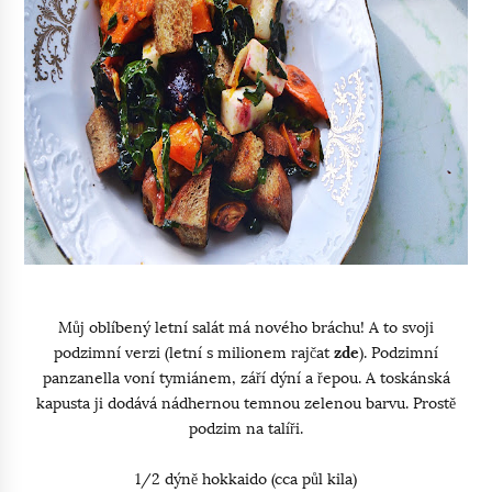
Můj oblíbený letní salát má nového bráchu! A to svoji
podzimní verzi (letní s milionem rajčat
zde
). Podzimní
panzanella voní tymiánem, září dýní a řepou. A toskánská
kapusta ji dodává nádhernou temnou zelenou barvu. Prostě
podzim na talíři.
1/2 dýně hokkaido (cca půl kila)