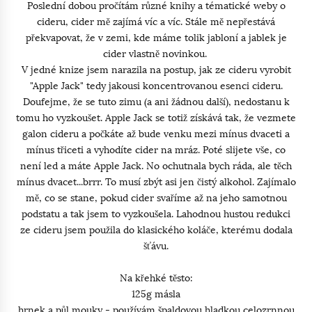
Poslední dobou pročítám různé knihy a tématické weby o
cideru, cider mě zajímá víc a víc. Stále mě nepřestává
překvapovat, že v zemi, kde máme tolik jabloní a jablek je
cider vlastně novinkou.
V jedné knize jsem narazila na postup, jak ze cideru vyrobit
"Apple Jack" tedy jakousi koncentrovanou esenci cideru.
Doufejme, že se tuto zimu (a ani žádnou další), nedostanu k
tomu ho vyzkoušet. Apple Jack se totiž získává tak, že vezmete
galon cideru a počkáte až bude venku mezi mínus dvaceti a
mínus třiceti a vyhodíte cider na mráz. Poté slijete vše, co
není led a máte Apple Jack. No ochutnala bych ráda, ale těch
mínus dvacet...brrr. To musí zbýt asi jen čistý alkohol. Zajímalo
mě, co se stane, pokud cider svaříme až na jeho samotnou
podstatu a tak jsem to vyzkoušela. Lahodnou hustou redukci
ze cideru jsem použila do klasického koláče, kterému dodala
šťávu.
Na křehké těsto:
125g másla
hrnek a půl mouky - používám špaldovou hladkou celozrnnou