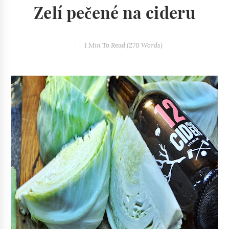
Zelí pečené na cideru
1 Min
To Read (
270
Words)