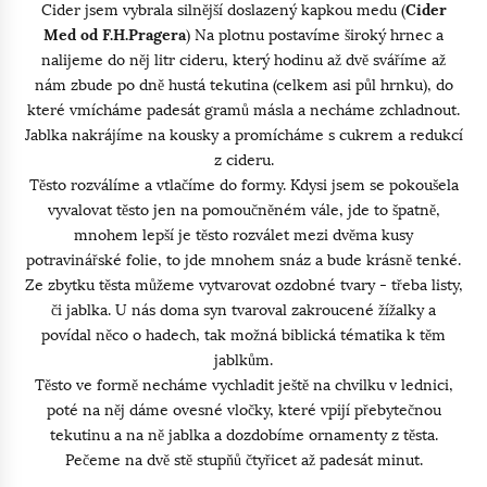
Cider jsem vybrala silnější doslazený kapkou medu (
Cider
Med od F.H.Pragera
) Na plotnu postavíme široký hrnec a
nalijeme do něj litr cideru, který hodinu až dvě sváříme až
nám zbude po dně hustá tekutina (celkem asi půl hrnku), do
které vmícháme padesát gramů másla a necháme zchladnout.
Jablka nakrájíme na kousky a promícháme s cukrem a redukcí
z cideru.
Těsto rozválíme a vtlačíme do formy. Kdysi jsem se pokoušela
vyvalovat těsto jen na pomoučněném vále, jde to špatně,
mnohem lepší je těsto rozválet mezi dvěma kusy
potravinářské folie, to jde mnohem snáz a bude krásně tenké.
Ze zbytku těsta můžeme vytvarovat ozdobné tvary - třeba listy,
či jablka. U nás doma syn tvaroval zakroucené žížalky a
povídal něco o hadech, tak možná biblická tématika k těm
jablkům.
Těsto ve formě necháme vychladit ještě na chvilku v lednici,
poté na něj dáme ovesné vločky, které vpijí přebytečnou
tekutinu a na ně jablka a dozdobíme ornamenty z těsta.
Pečeme na dvě stě stupňů čtyřicet až padesát minut.