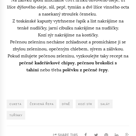
lžíce dýňového oleje, sůl, pepř, tymián a dvě lžíce vinného octa
a nasekaný stroužek česneku.
Z toskánské kapusty vytrhneme řapík a list nakrájíme na
tenké nudličky, jarní cibulku nakrájíme na nudličky.
Kozí sýr nakrájíme na kostičky.
Pečenou zeleninu necháme zchladnout a promícháme ji se
zbylou zeleninou, opečeným chlebem, sýrem a zálivkou.
Pokud milujete pečenou zeleninu, vyzkoušejte taky recept na
pečené kadeřávkové chipsy
,
pečenou brokolici s
tahini
nebo třeba
polévku z pečené řepy
.
CUKETA
ČERVENÁ ŘEPA
DÝNĚ
KOZÍ SÝR
SALÁT
TUŘÍNKY
SHARE THIS