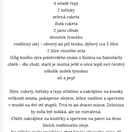
4 mladé řepy
2 tuřínky
zelená cuketa
žlutá cuketa
2 jarní cibule
stroužek česneku
rostlinný olej - olivový asi půl hrnku, dýňový cca 3 lžíce
2 lžíce vinného octa
150g kozího sýra polotvrdého (mám z Kozína na Samotách)
chléb - dle chuti, starší je možná ještě o něco lepší než čerstvý
několik snítek tymiánu
sůl a pepř
Dýni, cukety, tuřínky a řepy očistíme a nakrájíme na kousky
velikosti sousta, pokapeme olejem, lehce osolíme a upečeme
v troubě na dvě stě stupňů. Trvá to asi dvacet minut. Zelenina
by měla být měkká, ale ne rozvařená.
Chléb nakrájíme na kostičky a opečeme na pánvi na dvou
lžících rostlinného oleje.
Na zálivku spolu smícháme čtvrt hrnku olivového oleje, tři