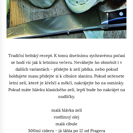
Tradiční britský recept. K tomu dnešnímu sychravému počasí
se hodí víc jak k letnímu večeru. Neváhejte ho obměnit i v
dalších variantách - přidejte k zelí jablka, nebo pokud
holdujete masu přidejte si k cibulce slaninu. Pokud seženete
letní zelí, které je křehčí a měkčí, nakrájejte ho na osminky.
Pokud máte hlávku klasického zelí, lepší bude ho nakrájet na
nudličky.
malá hlávka zelí
rostlinný olej
malá cibule
300ml cideru - já šáhla po 12 od Pragera