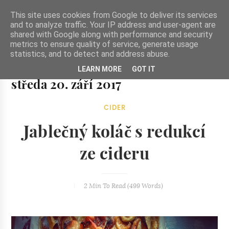
-->
This site uses cookies from Google to deliver its services
and to analyze traffic. Your IP address and user-agent are
shared with Google along with performance and security
metrics to ensure quality of service, generate usage
statistics, and to detect and address abuse.
Ze zahrady do kuchyně
LEARN MORE
GOT IT
Ze zahrady do kuchyně...inspirativní vegetariánské recepty
středa 20. září 2017
a skvělé jídlo.
CIDER
Jablečný koláč s redukcí
ze cideru
2 Min
To Read (
499
Words)