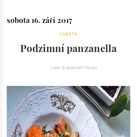
sobota 16. září 2017
CUKETA
Podzimní panzanella
1 Min
To Read (
307
Words)