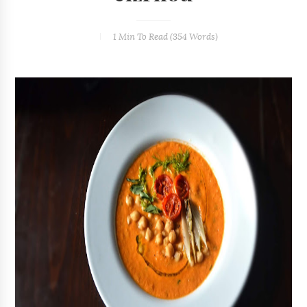
1 Min
To Read (
354
Words)