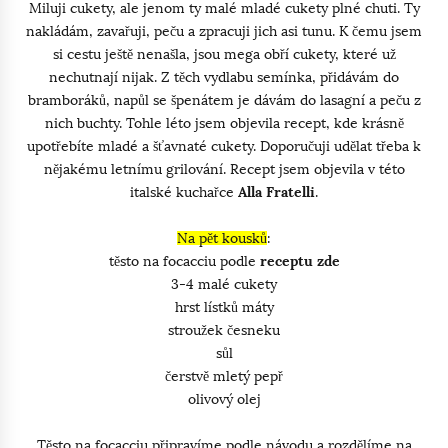
Miluji cukety, ale jenom ty malé mladé cukety plné chuti. Ty
nakládám, zavařuji, peču a zpracuji jich asi tunu. K čemu jsem
si cestu ještě nenašla, jsou mega obří cukety, které už
nechutnají nijak. Z těch vydlabu semínka, přidávám do
bramboráků, napůl se špenátem je dávám do lasagní a peču z
nich buchty. Tohle léto jsem objevila recept, kde krásně
upotřebíte mladé a šťavnaté cukety. Doporučuji udělat třeba k
nějakému letnímu grilování. Recept jsem objevila v této
italské kuchařce
Alla Fratelli
.
Na pět kousků
:
těsto na focacciu podle
receptu zde
3-4 malé cukety
hrst lístků máty
stroužek česneku
sůl
čerstvě mletý pepř
olivový olej
Těsto na focacciu připravíme podle návodu a rozdělíme na