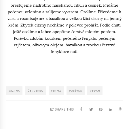
orestujeme nadrobno nasekanou cibuli a česnek. Přidáme
pečenou zeleninu a zalijeme vývarem. Osolíme. Přivedeme k
varu a rozmixujeme s bazalkou a velkou lžící cizrny na jemný
krém. Zbytek cizrny necháme v polévce prohřát. Podle chuti
ještě osolíme a lehce opepříme čerstvě mletým pepřem.
Polévku zdobím kouskem pečeného fenyklu, pečeným
rajčetem, olivovým olejem, bazalkou a trochou čerstvé
fenyklové nati.
CIZRNA
ČERVENEC
FENYKL
POLÉVKA
VEGAN
SHARE THIS