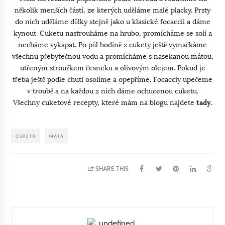
několik menších částí, ze kterých uděláme malé placky. Prsty
do nich uděláme důlky stejně jako u klasické focaccii a dáme
kynout. Cuketu nastrouháme na hrubo, promícháme se solí a
necháme vykapat. Po půl hodině z cukety ještě vymačkáme
všechnu přebytečnou vodu a promícháme s nasekanou mátou,
utřeným stroužkem česneku a olivovým olejem. Pokud je
třeba ještě podle chuti osolíme a opepříme. Focacciy upečeme
v troubě a na každou z nich dáme ochucenou cuketu.
Všechny cuketové recepty, které mám na blogu najdete
tady
.
CUKETA
MÁTA
SHARE THIS