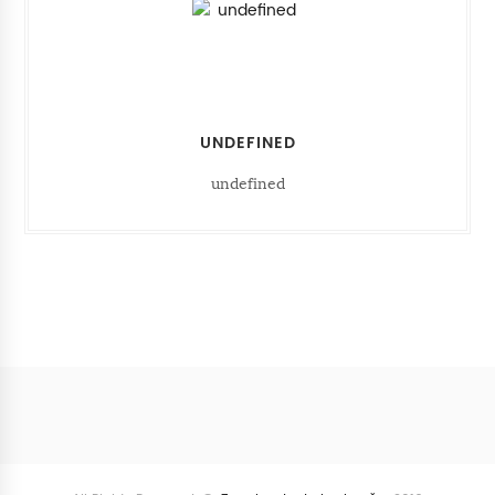
UNDEFINED
undefined
Follow
@SunriseSunsetBlog