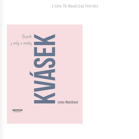
1 Min
To Read (
141
Words)