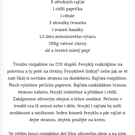
8 středních rajčat
1 chilli paprička
1 cibule
3 stroužky česneku
1 svazek bazalky
1,5 litru zeleninového vývaru
200g vařené cizrny
sůl a čerstvě mletý pepř
Troubu rozpálíme na 220 stupňů. Fenykly rozkrájíme na
polovinu a ty poté na třetiny. Fenyklové lístky(? nebo jak se té
nati říká) si nechám stranou na dozdobení. Rajčata rozpůlíme.
Plech vyložíme pečícím papírem. Rajčata naskládáme řeznou
stranou nahoru, fenykl rozložíme a přidáme i chilli.
Zakápneme olivovým olejem a lehce osolíme. Pečeme v
troubě cca 15 minut nebo i déle, fenykl i rajčata by měli
zezlátnout a změknout. Jeden kousek fenyklu a pár rajčat si
dejte stranou, zbytek použijte na krém.
Ve větším hrnci rozpálíme dvě lžíce olivového oleje a na něm