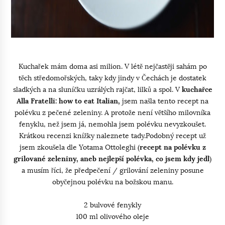
Kuchařek mám doma asi milion. V létě nejčastěji sahám po
těch středomořských, taky kdy jindy v Čechách je dostatek
sladkých a na sluníčku uzrálých rajčat, lilků a spol. V
kuchařce
Alla Fratelli: how to eat Italian,
jsem našla tento recept na
polévku z pečené zeleniny. A protože není většího milovníka
fenyklu, než jsem já, nemohla jsem polévku nevyzkoušet.
Krátkou recenzi knížky naleznete tady.Podobný recept už
jsem zkoušela dle Yotama Ottoleghi (
recept na polévku z
grilované zeleniny, aneb nejlepší polévka, co jsem kdy jedl
)
a musím říci, že předpečení / grilování zeleniny posune
obyčejnou polévku na božskou manu.
2 bulvové fenykly
100 ml olivového oleje