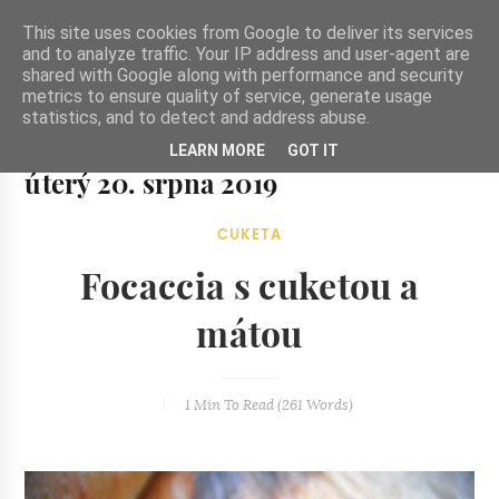
-->
This site uses cookies from Google to deliver its services
and to analyze traffic. Your IP address and user-agent are
shared with Google along with performance and security
metrics to ensure quality of service, generate usage
statistics, and to detect and address abuse.
Ze zahrady do kuchyně
LEARN MORE
GOT IT
Ze zahrady do kuchyně...inspirativní vegetariánské recepty
úterý 20. srpna 2019
a skvělé jídlo.
CUKETA
Focaccia s cuketou a
mátou
1 Min
To Read (
261
Words)