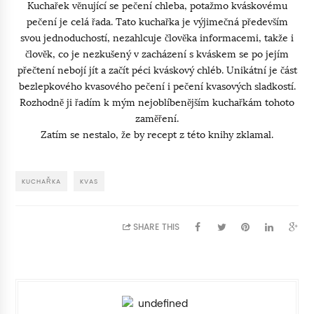
Kuchařek věnující se pečení chleba, potažmo kváskovému
pečení je celá řada. Tato kuchařka je výjimečná především
svou jednoduchostí, nezahlcuje člověka informacemi, takže i
člověk, co je nezkušený v zacházení s kváskem se po jejím
přečtení nebojí jít a začít péci kváskový chléb. Unikátní je část
bezlepkového kvasového pečení i pečení kvasových sladkostí.
Rozhodně ji řadím k mým nejoblíbenějším kuchařkám tohoto
zaměření.
Zatím se nestalo, že by recept z této knihy zklamal.
KUCHAŘKA
KVAS
SHARE THIS