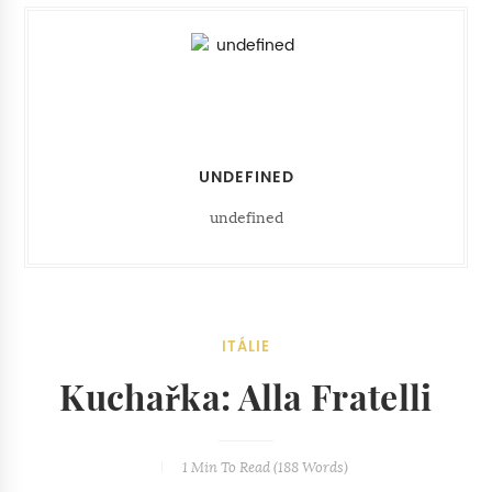
UNDEFINED
undefined
ITÁLIE
Kuchařka: Alla Fratelli
1 Min
To Read (
188
Words)