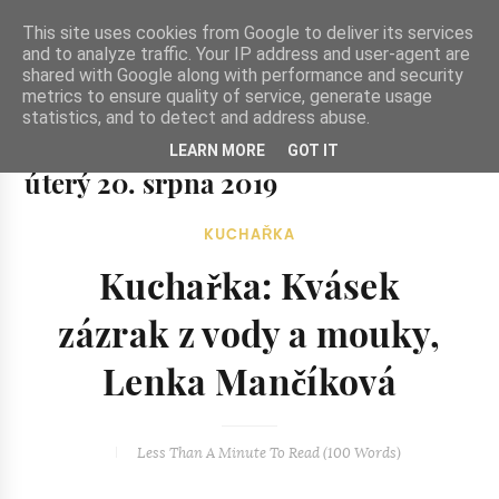
-->
This site uses cookies from Google to deliver its services
and to analyze traffic. Your IP address and user-agent are
shared with Google along with performance and security
metrics to ensure quality of service, generate usage
statistics, and to detect and address abuse.
Ze zahrady do kuchyně
LEARN MORE
GOT IT
Ze zahrady do kuchyně...inspirativní vegetariánské recepty
úterý 20. srpna 2019
a skvělé jídlo.
KUCHAŘKA
Kuchařka: Kvásek
zázrak z vody a mouky,
Lenka Mančíková
Less Than A Minute
To Read (
100
Words)