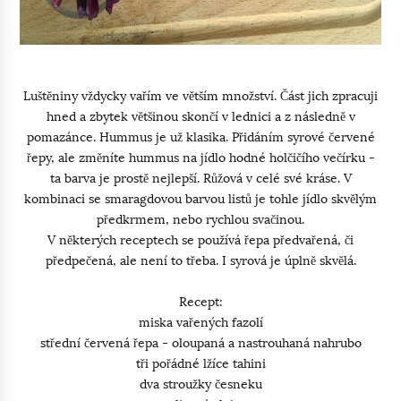
Luštěniny vždycky vařím ve větším množství. Část jich zpracuji
hned a zbytek většinou skončí v lednici a z následně v
pomazánce. Hummus je už klasika. Přidáním syrové červené
řepy, ale změníte hummus na jídlo hodné holčičího večírku -
ta barva je prostě nejlepší. Růžová v celé své kráse. V
kombinaci se smaragdovou barvou listů je tohle jídlo skvělým
předkrmem, nebo rychlou svačinou.
V některých receptech se používá řepa předvařená, či
předpečená, ale není to třeba. I syrová je úplně skvělá.
Recept:
miska vařených fazolí
střední červená řepa - oloupaná a nastrouhaná nahrubo
tři pořádné lžíce tahini
dva stroužky česneku