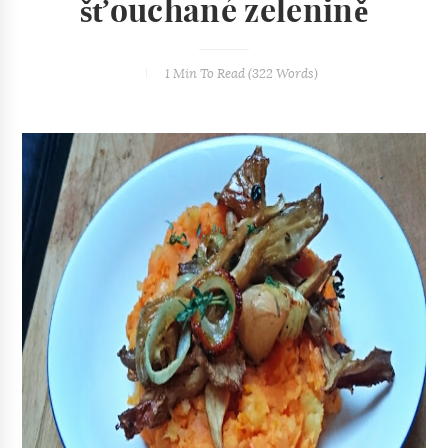
šťouchané zelenině
1 Min
To Read (
322
Words)