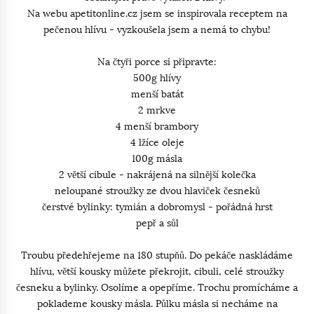
Na webu apetitonline.cz jsem se inspirovala receptem na
pečenou hlívu - vyzkoušela jsem a nemá to chybu!
Na čtyři porce si připravte:
500g hlívy
menší batát
2 mrkve
4 menší brambory
4 lžíce oleje
100g másla
2 větší cibule - nakrájená na silnější kolečka
neloupané stroužky ze dvou hlaviček česneků
čerstvé bylinky: tymián a dobromysl - pořádná hrst
pepř a sůl
Troubu předehřejeme na 180 stupňů. Do pekáče naskládáme
hlívu, větší kousky můžete překrojit, cibuli, celé stroužky
česneku a bylinky. Osolíme a opepříme. Trochu promícháme a
poklademe kousky másla. Půlku másla si necháme na