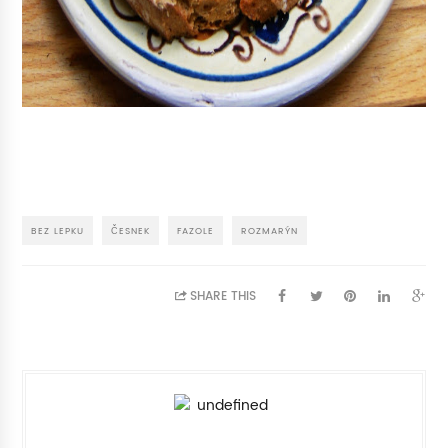
BEZ LEPKU
ČESNEK
FAZOLE
ROZMARÝN
SHARE THIS