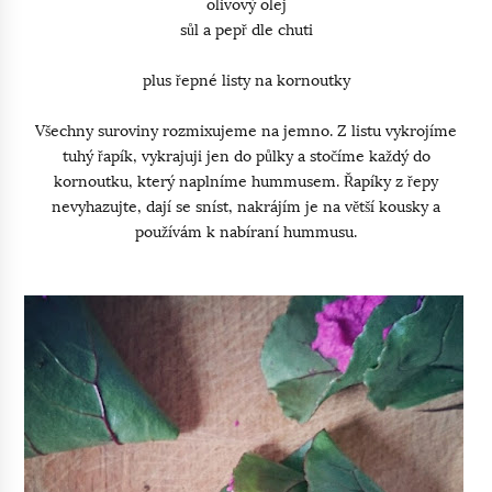
olivový olej
sůl a pepř dle chuti
plus řepné listy na kornoutky
Všechny suroviny rozmixujeme na jemno. Z listu vykrojíme
tuhý řapík, vykrajuji jen do půlky a stočíme každý do
kornoutku, který naplníme hummusem. Řapíky z řepy
nevyhazujte, dají se sníst, nakrájím je na větší kousky a
používám k nabíraní hummusu.