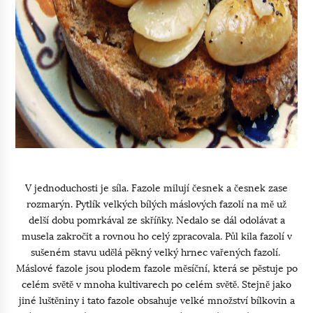
V jednoduchosti je síla. Fazole milují česnek a česnek zase
rozmarýn. Pytlík velkých bílých máslových fazolí na mě už
delší dobu pomrkával ze skříňky. Nedalo se dál odolávat a
musela zakročit a rovnou ho celý zpracovala. Půl kila fazolí v
sušeném stavu udělá pěkný velký hrnec vařených fazolí.
Máslové fazole jsou plodem fazole měsíční, která se pěstuje po
celém světě v mnoha kultivarech po celém světě. Stejně jako
jiné luštěniny i tato fazole obsahuje velké množství bílkovin a