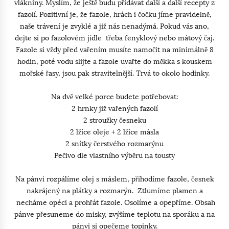
vlákniny. Myslím, že ještě budu přidávat další a další recepty z
fazolí. Pozitivní je, že fazole, hrách i čočku jíme pravidelně,
naše trávení je zvyklé a již nás nenadýmá. Pokud vás ano,
dejte si po fazolovém jídle třeba fenyklový nebo mátový čaj.
Fazole si vždy před vařením musíte namočit na minimálně 8
hodin, poté vodu slijte a fazole uvařte do měkka s kouskem
mořské řasy, jsou pak stravitelnější. Trvá to okolo hodinky.
Na dvě velké porce budete potřebovat:
2 hrnky již vařených fazolí
2 stroužky česneku
2 lžíce oleje + 2 lžíce másla
2 snítky čerstvého rozmarýnu
Pečivo dle vlastního výběru na tousty
Na pánvi rozpálíme olej s máslem, přihodíme fazole, česnek
nakrájený na plátky a rozmarýn. Ztlumíme plamen a
necháme opéci a prohřát fazole. Osolíme a opepříme. Obsah
pánve přesuneme do misky, zvýšíme teplotu na sporáku a na
pánvi si opečeme topinky.