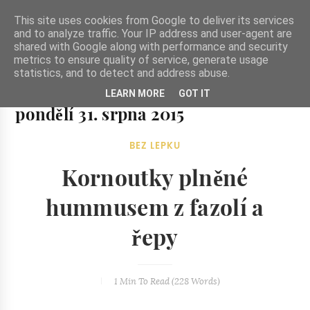
-->
This site uses cookies from Google to deliver its services
and to analyze traffic. Your IP address and user-agent are
shared with Google along with performance and security
metrics to ensure quality of service, generate usage
statistics, and to detect and address abuse.
Ze zahrady do kuchyně
LEARN MORE
GOT IT
Ze zahrady do kuchyně...inspirativní vegetariánské recepty
pondělí 31. srpna 2015
a skvělé jídlo.
BEZ LEPKU
Kornoutky plněné
hummusem z fazolí a
řepy
1 Min
To Read (
228
Words)