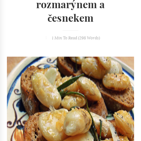
rozmarýnem a
česnekem
1 Min
To Read (
298
Words)