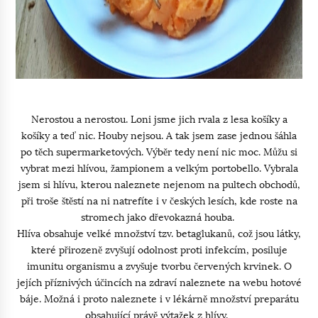
Nerostou a nerostou. Loni jsme jich rvala z lesa košíky a
košíky a teď nic. Houby nejsou. A tak jsem zase jednou šáhla
po těch supermarketových. Výběr tedy není nic moc. Můžu si
vybrat mezi hlívou, žampionem a velkým portobello. Vybrala
jsem si hlívu, kterou naleznete nejenom na pultech obchodů,
při troše štěstí na ni natrefíte i v českých lesích, kde roste na
stromech jako dřevokazná houba.
Hlíva obsahuje velké množství tzv. betaglukanů, což jsou látky,
které přirozeně zvyšují odolnost proti infekcím, posiluje
imunitu organismu a zvyšuje tvorbu červených krvinek. O
jejích příznivých účincích na zdraví naleznete na webu hotové
báje. Možná i proto naleznete i v lékárně množství preparátu
obsahující právě výtažek z hlívy.