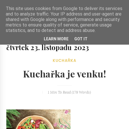
-->
This site uses cookies from Google to deliver its services
and to analyze traffic. Your IP address and user-agent are
shared with Google along with performance and security
metrics to ensure quality of service, generate usage
statistics, and to detect and address abuse.
Ze zahrady do kuchyně
LEARN MORE
GOT IT
Ze zahrady do kuchyně...inspirativní vegetariánské recepty
čtvrtek 23. listopadu 2023
a skvělé jídlo.
KUCHAŘKA
Kuchařka je venku!
1 Min
To Read (
179
Words)