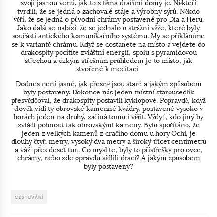
svoji jasnou verzi, jak to s těma dračími domy je. Někteří
tvrdili, že se jedná o zachovalé stáje a výrobny sýrů. Někdo
věří, že se jedná o původní chrámy postavené pro Dia a Heru.
Jako další se nabízí, že se jednalo o strážní věže, které byly
součástí antického komunikačního systému. My se přikláníme
se k variantě chrámu. Když se dostanete na místo a vejdete do
drakospity pocítíte zvláštní energii, spolu s pyramidovou
střechou a úzkým střešním průhledem je to místo, jak
stvořené k meditaci.
Dodnes není jasné, jak přesně jsou staré a jakým způsobem
byly postaveny. Dokonce nás jeden místní starousedlík
přesvědčoval, že drakospity postavili kyklopové. Popravdě, když
člověk vidí ty obrovské kamenné kvádry, postavené vysoko v
horách jeden na druhý, začíná tomu i věřit. Vždyť, kdo jiný by
zvládl pohnout tak obrovskými kameny. Bylo spočítáno, že
jeden z velkých kamenů z dračího domu u hory Ochi, je
dlouhý čtyři metry, vysoký dva metry a široký třicet centimetrů
a váží přes deset tun. Co myslíte, byly to přístřešky pro ovce,
chrámy, nebo zde opravdu sídlili draci? A jakým způsobem
byly postaveny?
CESTOVÁNÍ