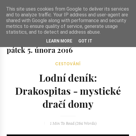
-->
This site uses cookies from Google to deliver its services
and to analyze traffic. Your IP address and user-agent are
shared with Google along with performance and security
metrics to ensure quality of service, generate usage
statistics, and to detect and address abuse.
Ze zahrady do kuchyně
LEARN MORE
GOT IT
Ze zahrady do kuchyně...inspirativní vegetariánské recepty
pátek 5. února 2016
a skvělé jídlo.
CESTOVÁNÍ
Lodní deník:
Drakospitas - mystické
dračí domy
1 Min
To Read (
264
Words)