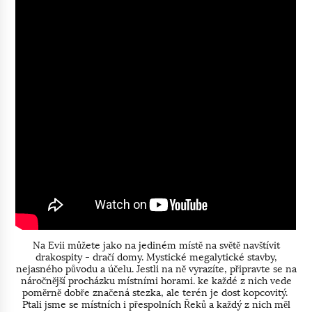
Na Evii můžete jako na jediném místě na světě navštívit
drakospity - dračí domy. Mystické megalytické stavby,
nejasného původu a účelu. Jestli na ně vyrazíte, připravte se na
náročnější procházku místními horami. ke každé z nich vede
poměrně dobře značená stezka, ale terén je dost kopcovitý.
Ptali jsme se místních i přespolních Řeků a každý z nich měl