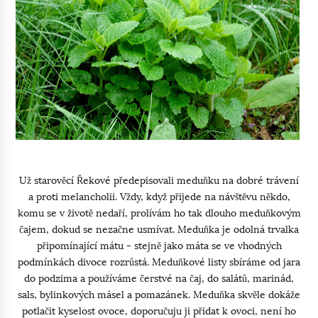
Už starověcí Řekové předepisovali meduňku na dobré trávení
a proti melancholii. Vždy, když přijede na návštěvu někdo,
komu se v životě nedaří, prolívám ho tak dlouho meduňkovým
čajem, dokud se nezačne usmívat. Meduňka je odolná trvalka
připomínající mátu - stejně jako máta se ve vhodných
podmínkách divoce rozrůstá. Meduňkové listy sbíráme od jara
do podzima a používáme čerstvé na čaj, do salátů, marinád,
sals, bylinkových másel a pomazánek. Meduňka skvěle dokáže
potlačit kyselost ovoce, doporučuju ji přidat k ovoci, není ho