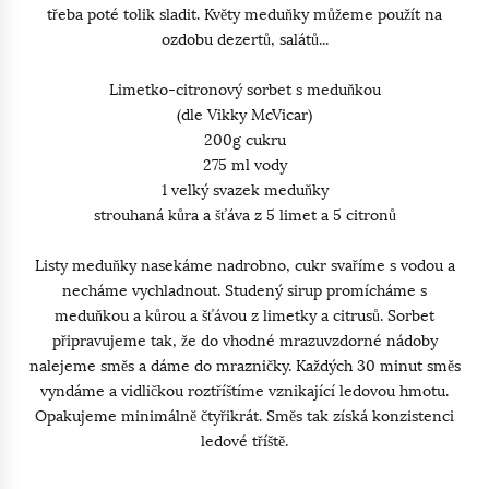
třeba poté tolik sladit. Květy meduňky můžeme použít na
ozdobu dezertů, salátů...
Limetko-citronový sorbet s meduňkou
(dle Vikky McVicar)
200g cukru
275 ml vody
1 velký svazek meduňky
strouhaná kůra a šťáva z 5 limet a 5 citronů
Listy meduňky nasekáme nadrobno, cukr svaříme s vodou a
necháme vychladnout. Studený sirup promícháme s
meduňkou a kůrou a šťávou z limetky a citrusů. Sorbet
připravujeme tak, že do vhodné mrazuvzdorné nádoby
nalejeme směs a dáme do mrazničky. Každých 30 minut směs
vyndáme a vidličkou roztříštíme vznikající ledovou hmotu.
Opakujeme minimálně čtyřikrát. Směs tak získá konzistenci
ledové tříště.