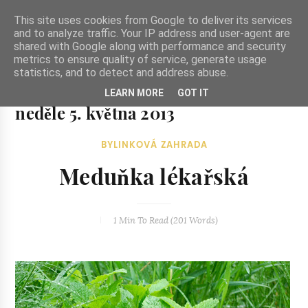
-->
This site uses cookies from Google to deliver its services
and to analyze traffic. Your IP address and user-agent are
shared with Google along with performance and security
metrics to ensure quality of service, generate usage
statistics, and to detect and address abuse.
Ze zahrady do kuchyně
LEARN MORE
GOT IT
Ze zahrady do kuchyně...inspirativní vegetariánské recepty
neděle 5. května 2013
a skvělé jídlo.
BYLINKOVÁ ZAHRADA
Meduňka lékařská
1 Min
To Read (
201
Words)