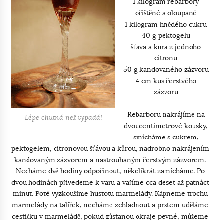
1 kilogram rebarbory
očištěné a oloupané
1 kilogram hnědého cukru
40 g pektogelu
šťáva a kůra z jednoho
citronu
50 g kandovaného zázvoru
4 cm kus čerstvého
zázvoru
Rebarboru nakrájíme na
Lépe chutná než vypadá!
dvoucentimetrové kousky,
smícháme s cukrem,
pektogelem, citronovou šťávou a kůrou, nadrobno nakrájením
kandovaným zázvorem a nastrouhaným čerstvým zázvorem.
Necháme dvě hodiny odpočinout, několikrát zamícháme. Po
dvou hodinách přivedeme k varu a vaříme cca deset až patnáct
minut. Poté vyzkoušíme hustotu marmelády. Kápneme trochu
marmelády na talířek, necháme zchladnout a prstem uděláme
cestičku v marmeládě, pokud zůstanou okraje pevné, můžeme