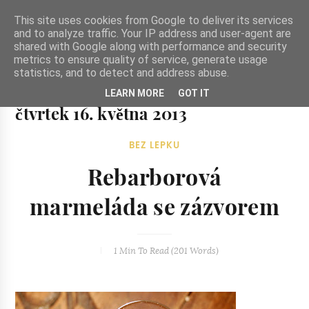
-->
This site uses cookies from Google to deliver its services
and to analyze traffic. Your IP address and user-agent are
shared with Google along with performance and security
metrics to ensure quality of service, generate usage
statistics, and to detect and address abuse.
Ze zahrady do kuchyně
LEARN MORE
GOT IT
Ze zahrady do kuchyně...inspirativní vegetariánské recepty
čtvrtek 16. května 2013
a skvělé jídlo.
BEZ LEPKU
Rebarborová
marmeláda se zázvorem
1 Min
To Read (
201
Words)