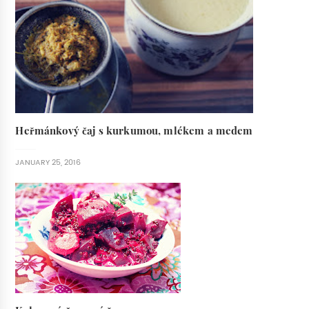
Heřmánkový čaj s kurkumou, mlékem a medem
JANUARY 25, 2016