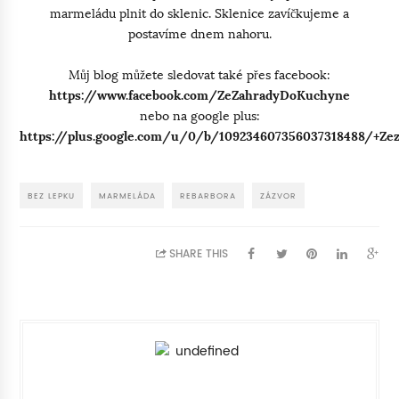
marmeládu plnit do sklenic. Sklenice zavíčkujeme a
postavíme dnem nahoru.
Můj blog můžete sledovat také přes facebook:
https://www.facebook.com/ZeZahradyDoKuchyne
nebo na google plus:
https://plus.google.com/u/0/b/109234607356037318488/+Ze
BEZ LEPKU
MARMELÁDA
REBARBORA
ZÁZVOR
SHARE THIS