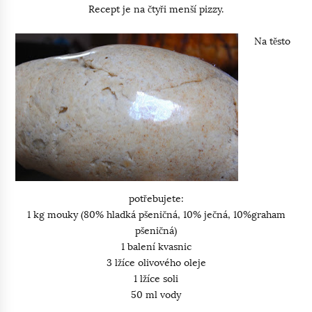
Recept je na čtyři menší pizzy.
Na těsto
potřebujete:
1 kg mouky (80% hladká pšeničná, 10% ječná, 10%graham
pšeničná)
1 balení kvasnic
3 lžíce olivového oleje
1 lžíce soli
50 ml vody