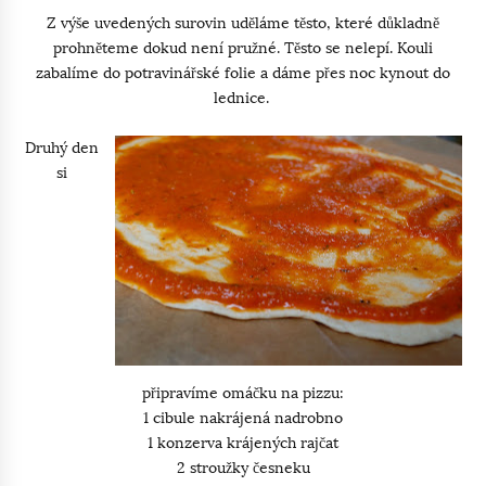
Z výše uvedených surovin uděláme těsto, které důkladně
prohněteme dokud není pružné. Těsto se nelepí. Kouli
zabalíme do potravinářské folie a dáme přes noc kynout do
lednice.
Druhý den
si
připravíme omáčku na pizzu:
1 cibule nakrájená nadrobno
1 konzerva krájených rajčat
2 stroužky česneku