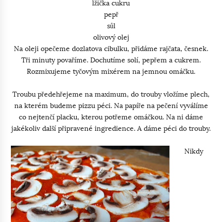
lžička cukru
pepř
sůl
olivový olej
Na oleji opečeme dozlatova cibulku, přidáme rajčata, česnek.
Tři minuty povaříme. Dochutíme solí, pepřem a cukrem.
Rozmixujeme tyčovým mixérem na jemnou omáčku.
Troubu předehřejeme na maximum, do trouby vložíme plech,
na kterém budeme pizzu péci. Na papíře na pečení vyválíme
co nejtenčí placku, kterou potřeme omáčkou. Na ni dáme
jakékoliv další připravené ingredience. A dáme péci do trouby.
Nikdy