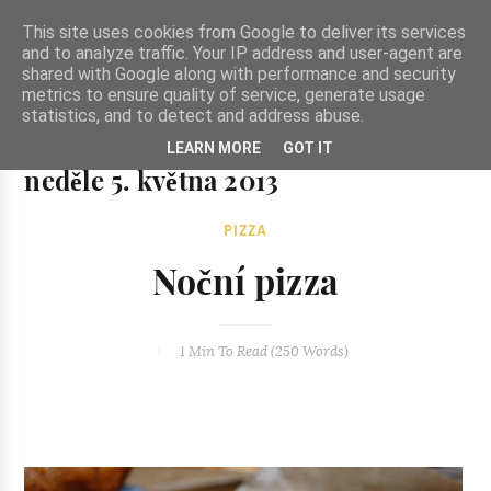
-->
This site uses cookies from Google to deliver its services
and to analyze traffic. Your IP address and user-agent are
shared with Google along with performance and security
metrics to ensure quality of service, generate usage
statistics, and to detect and address abuse.
Ze zahrady do kuchyně
LEARN MORE
GOT IT
Ze zahrady do kuchyně...inspirativní vegetariánské recepty
neděle 5. května 2013
a skvělé jídlo.
PIZZA
Noční pizza
1 Min
To Read (
250
Words)