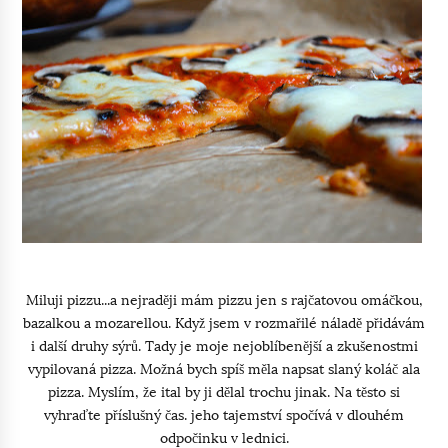
Miluji pizzu...a nejraději mám pizzu jen s rajčatovou omáčkou,
bazalkou a mozarellou. Když jsem v rozmařilé náladě přidávám
i další druhy sýrů. Tady je moje nejoblíbenější a zkušenostmi
vypilovaná pizza. Možná bych spíš měla napsat slaný koláč ala
pizza. Myslím, že ital by ji dělal trochu jinak. Na těsto si
vyhraďte příslušný čas. jeho tajemství spočívá v dlouhém
odpočinku v lednici.