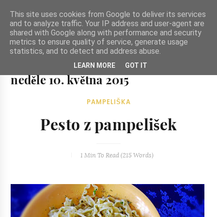
-->
This site uses cookies from Google to deliver its services
and to analyze traffic. Your IP address and user-agent are
shared with Google along with performance and security
metrics to ensure quality of service, generate usage
statistics, and to detect and address abuse.
Ze zahrady do kuchyně
LEARN MORE
GOT IT
Ze zahrady do kuchyně...inspirativní vegetariánské recepty
neděle 10. května 2015
a skvělé jídlo.
PAMPELIŠKA
Pesto z pampelišek
1 Min
To Read (
215
Words)