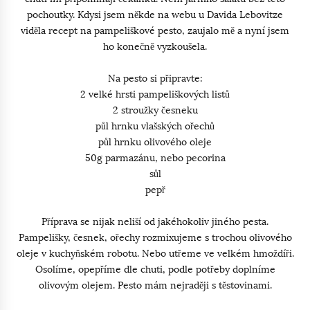
pochoutky. Kdysi jsem někde na webu u Davida Lebovitze
viděla recept na pampeliškové pesto, zaujalo mě a nyní jsem
ho konečně vyzkoušela.
Na pesto si připravte:
2 velké hrsti pampeliškových listů
2 stroužky česneku
půl hrnku vlašských ořechů
půl hrnku olivového oleje
50g parmazánu, nebo pecorina
sůl
pepř
Příprava se nijak neliší od jakéhokoliv jiného pesta.
Pampelišky, česnek, ořechy rozmixujeme s trochou olivového
oleje v kuchyňském robotu. Nebo utřeme ve velkém hmoždíři.
Osolíme, opepříme dle chuti, podle potřeby doplníme
olivovým olejem. Pesto mám nejraději s těstovinami.