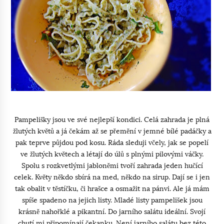
Pampelišky jsou ve své nejlepší kondici. Celá zahrada je plná
žlutých květů a já čekám až se přemění v jemné bílé padáčky a
pak teprve půjdou pod kosu. Ráda sleduji včely, jak se popelí
ve žlutých květech a létají do úlů s plnými pilovými váčky.
Spolu s rozkvetlými jabloněmi tvoří zahrada jeden hučící
celek. Květy někdo sbírá na med, někdo na sirup. Dají se i jen
tak obalit v těstíčku, či hrašce a osmažit na pánvi. Ale já mám
spíše spadeno na jejich listy. Mladé listy pampelišek jsou
krásně nahořklé a pikantní. Do jarního salátu ideální. Svojí
chutí mi připomínají čekanku. Není jarního salátu bez této