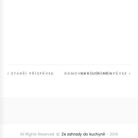
STARŠÍ PŘÍSPĚVEK
DOMOVSKÁ STRÁNKA
NOVĚJŠÍ PŘÍSPĚVEK
Follow
@SunriseSunsetBlog
All Rights Reserved
Ze zahrady do kuchyně
- 2016