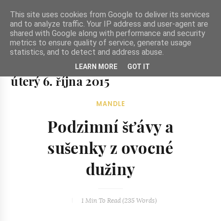
-->
This site uses cookies from Google to deliver its services
and to analyze traffic. Your IP address and user-agent are
shared with Google along with performance and security
metrics to ensure quality of service, generate usage
statistics, and to detect and address abuse.
Ze zahrady do kuchyně
LEARN MORE
GOT IT
Ze zahrady do kuchyně...inspirativní vegetariánské recepty
úterý 6. října 2015
a skvělé jídlo.
MANDLE
Podzimní šťávy a
sušenky z ovocné
dužiny
1 Min
To Read (
235
Words)