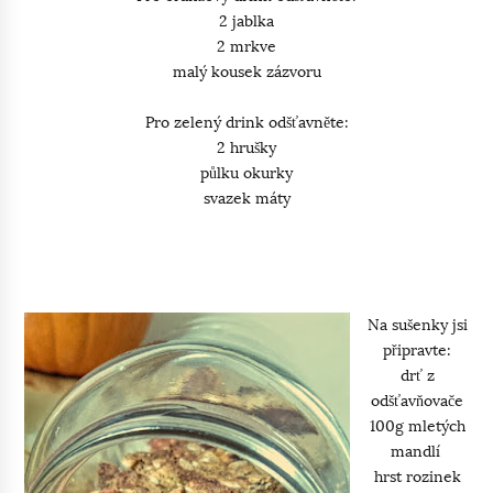
2 jablka
2 mrkve
malý kousek zázvoru
Pro zelený drink odšťavněte:
2 hrušky
půlku okurky
svazek máty
Na sušenky jsi
připravte:
drť z
odšťavňovače
100g mletých
mandlí
hrst rozinek