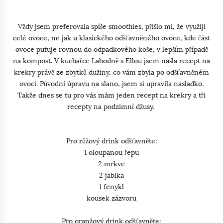
Vždy jsem preferovala spíše smoothies, přišlo mi, že využiji
celé ovoce, ne jak u klasického odšťavněného ovoce, kde část
ovoce putuje rovnou do odpadkového koše, v lepším případě
na kompost. V kuchařce Lahodně s Ellou jsem našla recept na
krekry právě ze zbytků dužiny, co vám zbyla po odšťavněném
ovoci. Původní úpravu na slano, jsem si upravila nasladko.
Takže dnes se tu pro vás mám jeden recept na krekry a tři
recepty na podzimní džusy.
Pro růžový drink odšťavněte:
1 oloupanou řepu
2 mrkve
2 jablka
1 fenykl
kousek zázvoru
Pro oranžový drink odšťavněte: