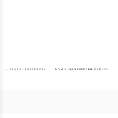
STARŠÍ PŘÍSPĚVEK
DOMOVSKÁ STRÁNKA
NOVĚJŠÍ PŘÍSPĚVEK
Follow
@SunriseSunsetBlog