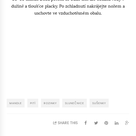
dužině a tloušťce placky. Po zchladnutí nakrájejte nožem a
uschovte ve vzduchotěsném obalu.
MANDLE
PITÍ
ROZINKY
SLUNEČNICE
SUŠENKY
SHARE THIS