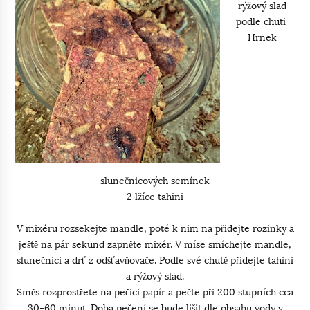
rýžový slad
podle chuti
Hrnek
slunečnicových semínek
2 lžíce tahini
V mixéru rozsekejte mandle, poté k nim na přidejte rozinky a
ještě na pár sekund zapněte mixér. V míse smíchejte mandle,
slunečnici a drť z odšťavňovače. Podle své chutě přidejte tahini
a rýžový slad.
Směs rozprostřete na pečici papír a pečte při 200 stupních cca
30-60 minut. Doba pečení se bude lišit dle obsahu vody v