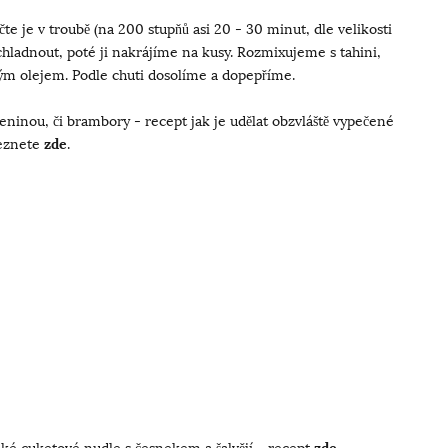
 je v troubě (na 200 stupňů asi 20 - 30 minut, dle velikosti
ladnout, poté ji nakrájíme na kusy. Rozmixujeme s tahini,
ým olejem. Podle chuti dosolíme a dopepříme.
eninou, či brambory - recept jak je udělat obzvláště vypečené
eznete
zde
.
aké cuketové nudle s česnekem a šalvějí - recept
zde
.