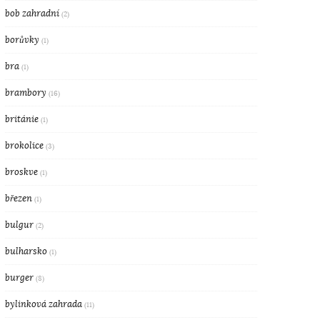
bob zahradní
(2)
borůvky
(1)
bra
(1)
brambory
(16)
británie
(1)
brokolice
(3)
broskve
(1)
březen
(1)
bulgur
(2)
bulharsko
(1)
burger
(8)
bylinková zahrada
(11)