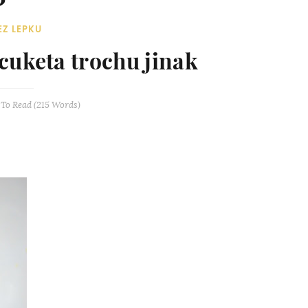
EZ LEPKU
keta trochu jinak
To Read (
215
Words)