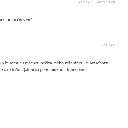
VYMAZAT
ODPOVĚDĚT
konzumuje čerstvé?
VYMAZAT
ako hummus s trochou pečiva, nebo zeleninou, či brambory.
bec netuším, jakou to poté bude mít konzistenci.