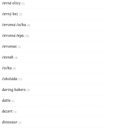
černé olivy
(1)
černý bez
(2)
červená čočka
(4)
červená řepa
(15)
červenec
(1)
česnek
(4)
čočka
(5)
čokoláda
(11)
daring bakers
(8)
datle
(1)
dezert
(1)
dinosaur
(1)