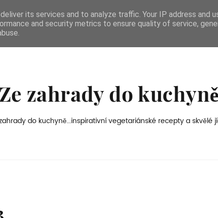
eliver its services and to analyze traffic. Your IP address and 
ormance and security metrics to ensure quality of service, gen
abuse.
Ze zahrady do kuchyn
zahrady do kuchyně...inspirativní vegetariánské recepty a skvělé jí
3