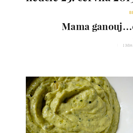
B
Mama ganouj…cu
1 Min