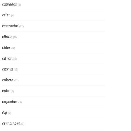
calvados
(1)
celer
(4)
cestování
(17)
cibule
(9)
cider
(8)
citron
(5)
cizrna
(12)
cuketa
(11)
cukr
(1)
cupcakes
(4)
čaj
(5)
černá hora
(1)