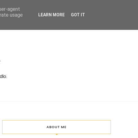
user-agent
erate usage
LEARN MORE
GOT IT
ě
dlo.
ABOUT ME