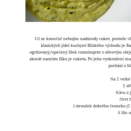
Už se konečně nebojím nadúrody cuket, protože vš
klasických jídel kuchyně Blízkého východu je Ba
ogrilovaný/opečený lilek rozmixujete s olivovým ole
akorát namísto lilku je cuketa. Po jeho vyzkoušení mu
pochází z b
Na 2 velké 
2 st
šťávu z
čtvrt 
1 stroužek dobrého česneku (2
5 lžic 