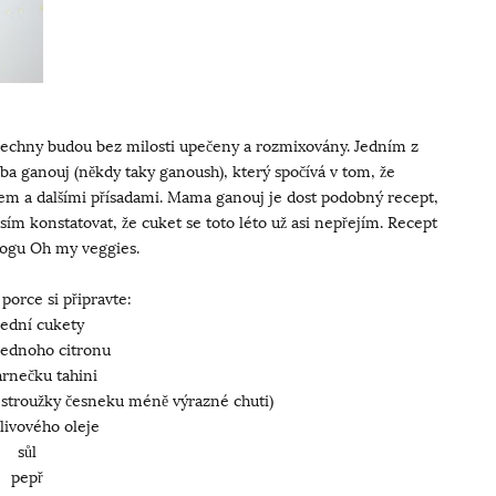
echny budou bez milosti upečeny a rozmixovány. Jedním z
ba ganouj (někdy taky ganoush), který spočívá v tom, že
jem a dalšími přísadami. Mama ganouj je dost podobný recept,
sím konstatovat, že cuket se toto léto už asi nepřejím. Recept
logu Oh my veggies.
porce si připravte:
řední cukety
 jednoho citronu
hrnečku tahini
 stroužky česneku méně výrazné chuti)
olivového oleje
sůl
pepř