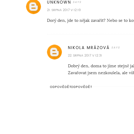
UNKNOWN
21. SRPNA 2017 V 12:19
Dorý den, jde to nějak zavařit? Nebo se to 
NIKOLA MRÁZOVÁ
22. SRPNA 2017 V 12:31
Dobrý den, doma to jíme stejně j
Zavařovat jsem nezkoušela, ale vů
ODPOVĚDĚT
ODPOVĚDĚT