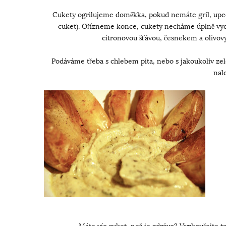
Cukety ogrilujeme doměkka, pokud nemáte gril, upečte
cuket). Ořízneme konce, cukety necháme úplně vych
citronovou šťávou, česnekem a olivov
Podáváme třeba s chlebem pita, nebo s jakoukoliv zel
nal
Máte víc cuket, než je zdrávo? Vyzkoušejte t