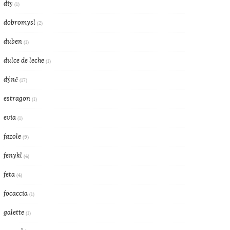
diy
(1)
dobromysl
(2)
duben
(1)
dulce de leche
(1)
dýně
(17)
estragon
(1)
evia
(1)
fazole
(9)
fenykl
(4)
feta
(4)
focaccia
(1)
galette
(1)