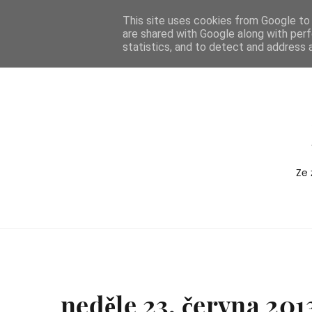
-->
This site uses cookies from Google to d
are shared with Google along with perf
BOXEDVERSION
statistics, and to detect and address 
Ze 
neděle 23. června 201