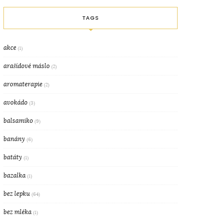
TAGS
akce
(1)
arašídové máslo
(2)
aromaterapie
(2)
avokádo
(3)
balsamiko
(9)
banány
(6)
batáty
(1)
bazalka
(1)
bez lepku
(64)
bez mléka
(1)