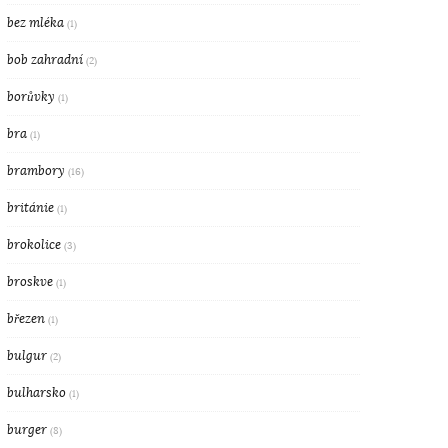
bez mléka
(1)
bob zahradní
(2)
borůvky
(1)
bra
(1)
brambory
(16)
británie
(1)
brokolice
(3)
broskve
(1)
březen
(1)
bulgur
(2)
bulharsko
(1)
burger
(8)