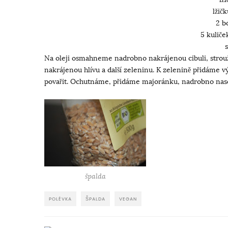
lžič
2 b
5 kulič
s
Na oleji osmahneme nadrobno nakrájenou cibuli, strou
nakrájenou hlívu a další zeleninu. K zelenině přidáme v
povařit. Ochutnáme, přidáme majoránku, nadrobno nase
špalda
POLÉVKA
ŠPALDA
VEGAN