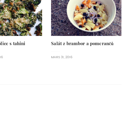
ice s tahini
Salát z brambor a pomerančů
16
MARS 31, 2016