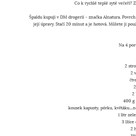
Co k rychlé teplé syté večeři? 
Špaldu kupuji v DM drogerii - značka Alnatura. Povrch
její úpravy. Stačí 20 minut a je hotová. Můžete ji po
Na 4 por
2 str
2 
čtv
2
2
400 g h
kousek kapusty, pórku, květáku...
1 litr ze
3 lžíce
2 h
lž