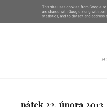
-->
This site uses cookies from Google to d
are shared with Google along with perf
BOXEDVERSION
statistics, and to detect and address 
Ze 
pátek 22. února 2013