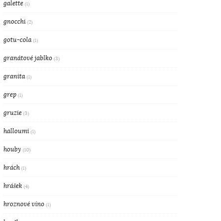
galette
(1)
gnocchi
(2)
gotu-cola
(1)
granátové jablko
(3)
granita
(1)
grep
(1)
gruzie
(3)
halloumi
(1)
houby
(10)
hrách
(1)
hrášek
(4)
hroznové víno
(1)