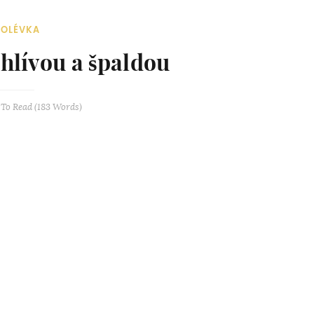
POLÉVKA
 hlívou a špaldou
To Read (
183
Words)