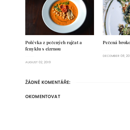
Polévka z pečených rajčat a
Pečená brokol
fenyklu s cizrnou
DECEMBER 08, 20
AUGUST 02, 2019
ŽÁDNÉ KOMENTÁŘE:
OKOMENTOVAT