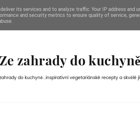
eliver its services and to analyze traffic. Your IP address and 
ormance and security metrics to ensure quality of service, gen
abuse.
Ze zahrady do kuchyn
zahrady do kuchyně...inspirativní vegetariánské recepty a skvělé jí