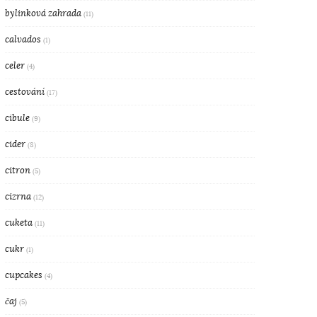
bylinková zahrada
(11)
calvados
(1)
celer
(4)
cestování
(17)
cibule
(9)
cider
(8)
citron
(5)
cizrna
(12)
cuketa
(11)
cukr
(1)
cupcakes
(4)
čaj
(5)