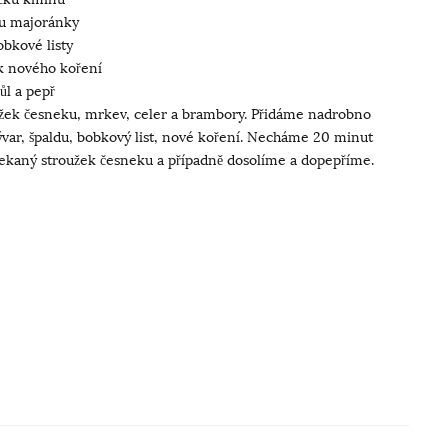
ku majoránky
obkové listy
ek nového koření
ůl a pepř
žek česneku, mrkev, celer a brambory. Přidáme nadrobno
ývar, špaldu, bobkový list, nové koření. Necháme 20 minut
kaný stroužek česneku a případně dosolíme a dopepříme.