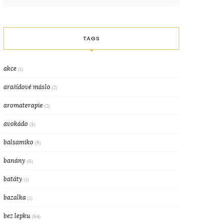
TAGS
akce
(1)
arašídové máslo
(2)
aromaterapie
(2)
avokádo
(3)
balsamiko
(9)
banány
(6)
batáty
(1)
bazalka
(1)
bez lepku
(64)