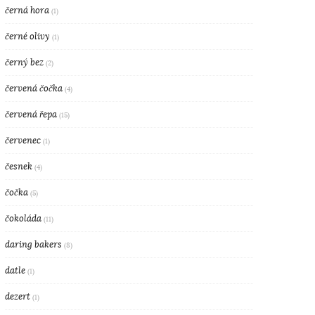
černá hora
(1)
černé olivy
(1)
černý bez
(2)
červená čočka
(4)
červená řepa
(15)
červenec
(1)
česnek
(4)
čočka
(5)
čokoláda
(11)
daring bakers
(8)
datle
(1)
dezert
(1)