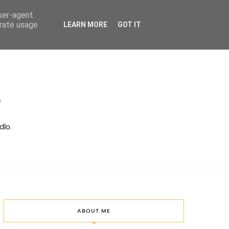
user-agent
erate usage
LEARN MORE
GOT IT
ě
dlo.
ABOUT ME