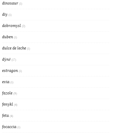
dinosaur
(1)
diy
(1)
dobromysl
(2)
duben
(1)
dulce de leche
(1)
dýně
(17)
estragon
(1)
evia
(1)
fazole
(9)
fenykl
(4)
feta
(4)
focaccia
(1)