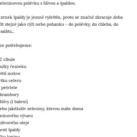
Zeleninovou polévku s hlívou a špaldou.
 zrnek špaldy je jemně vyleštěn, proto se značně zkracuje doba
užít stejně jako rýži nebo pohanku - do polévky, do chleba, do
salátu...
ce potřebujeme:
2 cibule
oužky česneku
větší mrkve
rtku celeru
 petržele
 brambory
lívy (1 balení)
.nebo jakékoliv zeleniny, kterou máte doma
leninového vývaru
 olivového oleje
rsti špaldy
ičku kmínu