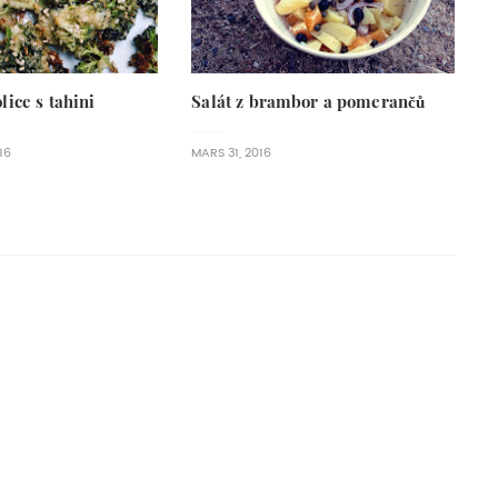
ice s tahini
Salát z brambor a pomerančů
16
MARS 31, 2016