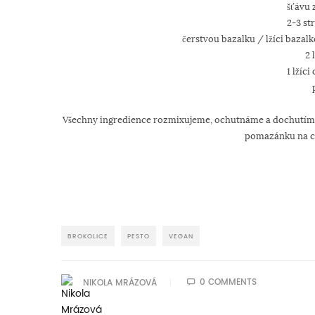
šťávu 
2-3 st
čerstvou bazalku / lžíci bazal
2 
1 lžíci
Všechny ingredience rozmixujeme, ochutnáme a dochutíme.
pomazánku na ch
BROKOLICE
PESTO
VEGAN
0 COMMENTS
NIKOLA MRÁZOVÁ