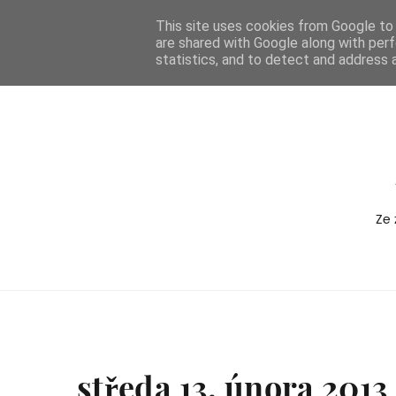
-->
This site uses cookies from Google to d
are shared with Google along with perf
BOXEDVERSION
statistics, and to detect and address 
Ze 
středa 13. února 2013