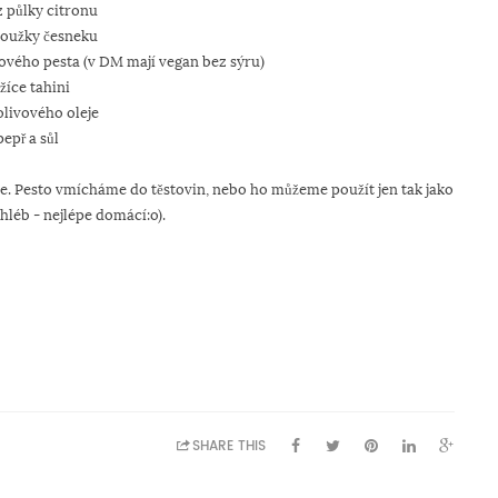
z půlky citronu
roužky česneku
kového pesta (v DM mají vegan bez sýru)
lžíce tahini
 olivového oleje
pepř a sůl
 Pesto vmícháme do těstovin, nebo ho můžeme použít jen tak jako
léb - nejlépe domácí:o).
SHARE THIS