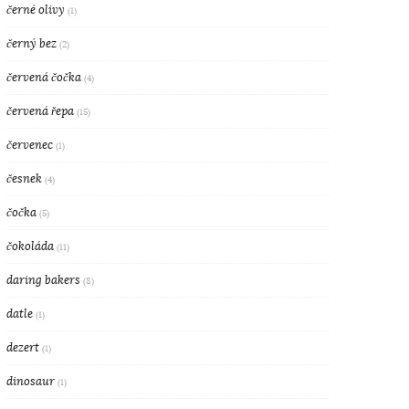
černé olivy
(1)
černý bez
(2)
červená čočka
(4)
červená řepa
(15)
červenec
(1)
česnek
(4)
čočka
(5)
čokoláda
(11)
daring bakers
(8)
datle
(1)
dezert
(1)
dinosaur
(1)