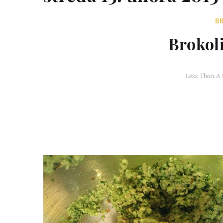
B
Brokol
Less Than A