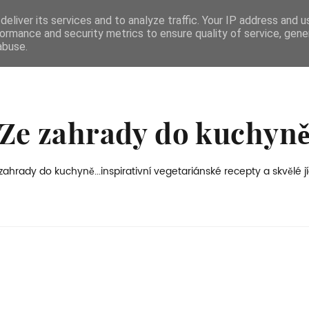
eliver its services and to analyze traffic. Your IP address and 
ormance and security metrics to ensure quality of service, gen
abuse.
Ze zahrady do kuchyn
zahrady do kuchyně...inspirativní vegetariánské recepty a skvělé jí