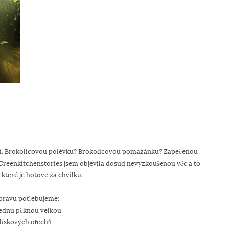
s ní. Brokolicovou polévku? Brokolicovou pomazánku? Zapečenou
 Greenkitchenstories jsem objevila dosud nevyzkoušenou věc a to
které je hotové za chvilku.
ípravu potřebujeme:
 jednu pěknou velkou
 lískových ořechů