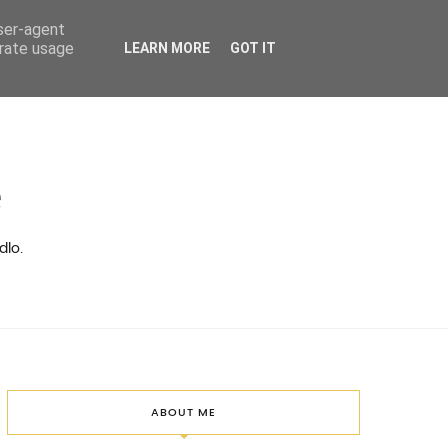
user-agent
erate usage
LEARN MORE
GOT IT
ě
dlo.
ABOUT ME