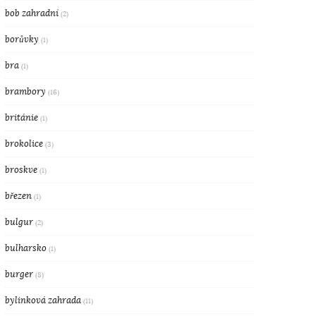
bob zahradní
(2)
borůvky
(1)
bra
(1)
brambory
(16)
británie
(1)
brokolice
(3)
broskve
(1)
březen
(1)
bulgur
(2)
bulharsko
(1)
burger
(8)
bylinková zahrada
(11)