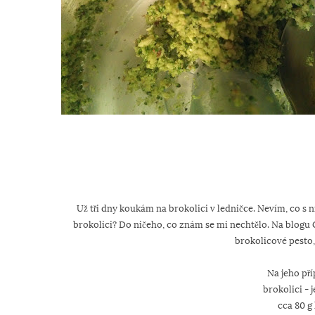
Už tři dny koukám na brokolici v ledničce. Nevím, co 
brokolici? Do ničeho, co znám se mi nechtělo. Na blogu
brokolicové pesto, 
Na jeho př
brokolici -
cca 80 g