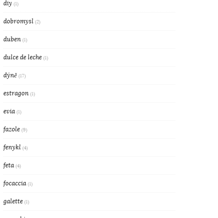
diy
(1)
dobromysl
(2)
duben
(1)
dulce de leche
(1)
dýně
(17)
estragon
(1)
evia
(1)
fazole
(9)
fenykl
(4)
feta
(4)
focaccia
(1)
galette
(1)