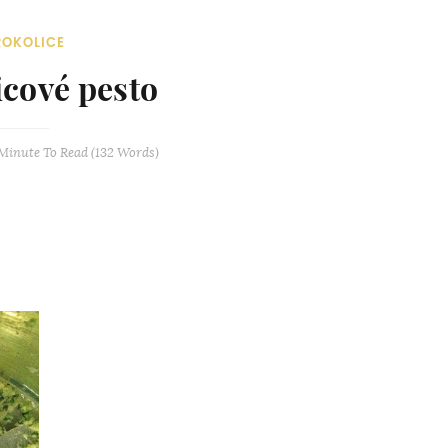
ROKOLICE
icové pesto
 Minute
To Read (
132
Words)