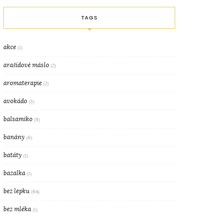
TAGS
akce
(1)
arašídové máslo
(2)
aromaterapie
(2)
avokádo
(3)
balsamiko
(9)
banány
(6)
batáty
(1)
bazalka
(1)
bez lepku
(64)
bez mléka
(1)