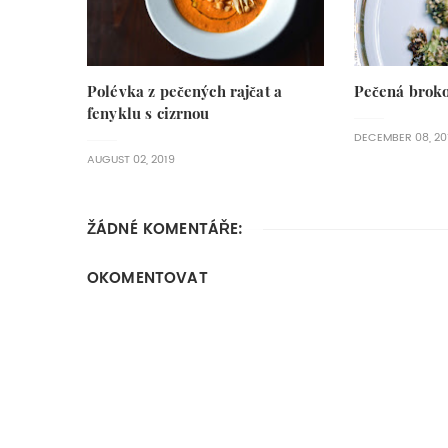
Polévka z pečených rajčat a
Pečená brokol
fenyklu s cizrnou
DECEMBER 08, 20
AUGUST 02, 2019
ŽÁDNÉ KOMENTÁŘE:
OKOMENTOVAT