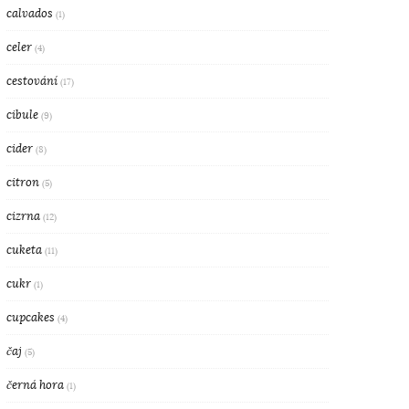
calvados
(1)
celer
(4)
cestování
(17)
cibule
(9)
cider
(8)
citron
(5)
cizrna
(12)
cuketa
(11)
cukr
(1)
cupcakes
(4)
čaj
(5)
černá hora
(1)