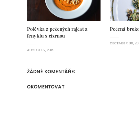
Polévka z pečených rajčat a
Pečená brokol
fenyklu s cizrnou
DECEMBER 08, 20
AUGUST 02, 2019
ŽÁDNÉ KOMENTÁŘE:
OKOMENTOVAT