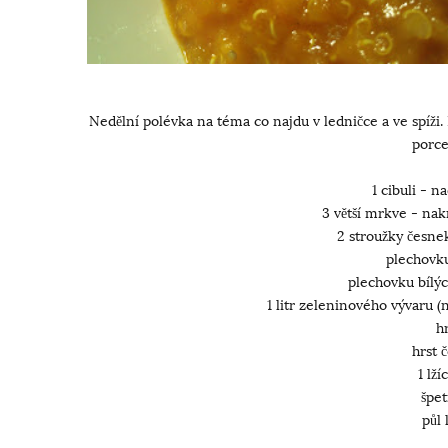
Nedělní polévka na téma co najdu v ledničce a ve spíži. N
porce
1 cibuli - 
3 větší mrkve - na
2 stroužky česne
plechovku
plechovku bílýc
1 litr zeleninového vývaru 
h
hrst 
1 lží
špet
půl 