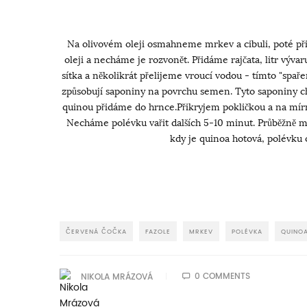
Na olivovém oleji osmahneme mrkev a cibuli, poté př
oleji a necháme je rozvonět. Přidáme rajčata, litr výva
sítka a několikrát přelijeme vroucí vodou - tímto "spař
způsobují saponiny na povrchu semen. Tyto saponiny c
quinou přidáme do hrnce.Přikryjem pokličkou a na mír
Necháme polévku vařit dalších 5-10 minut. Průběžně 
kdy je quinoa hotová, polévku
ČERVENÁ ČOČKA
FAZOLE
MRKEV
POLÉVKA
QUINO
0 COMMENTS
NIKOLA MRÁZOVÁ