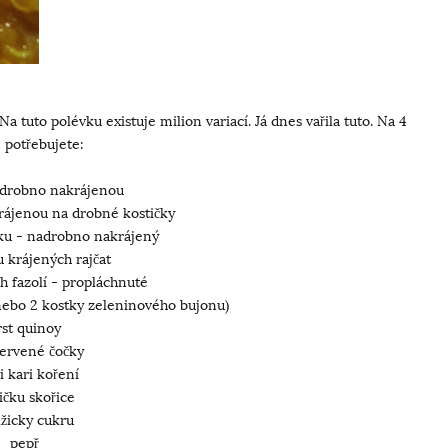
a tuto polévku existuje milion variací. Já dnes vařila tuto. Na 4
 potřebujete:
nadrobno nakrájenou
krájenou na drobné kostičky
ku - nadrobno nakrájený
 krájených rajčat
h fazolí - propláchnuté
(nebo 2 kostky zeleninového bujonu)
rst quinoy
červené čočky
ci kari koření
ičku skořice
lžicky cukru
pepř