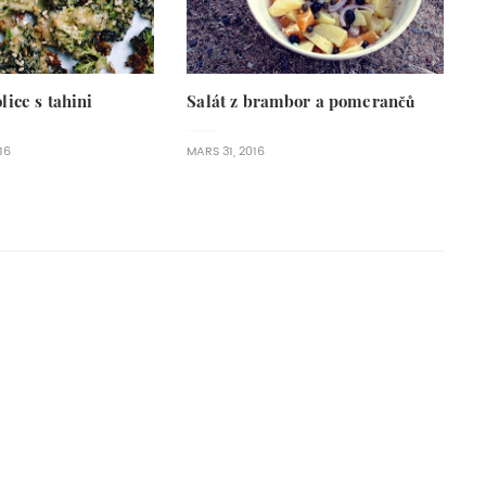
ice s tahini
Salát z brambor a pomerančů
16
MARS 31, 2016