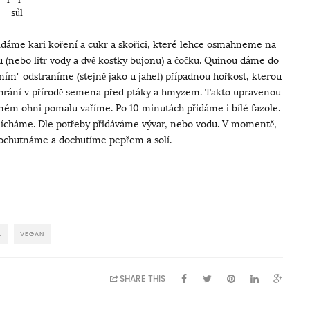
sůl
idáme kari koření a cukr a skořici, které lehce osmahneme na
ru (nebo litr vody a dvě kostky bujonu) a čočku. Quinou dáme do
ením" odstraníme (stejně jako u jahel) případnou hořkost, kterou
hrání v přírodě semena před ptáky a hmyzem. Takto upravenou
ném ohni pomalu vaříme. Po 10 minutách přidáme i bílé fazole.
mícháme. Dle potřeby přidáváme vývar, nebo vodu. V momentě,
 ochutnáme a dochutíme pepřem a solí.
A
VEGAN
SHARE THIS