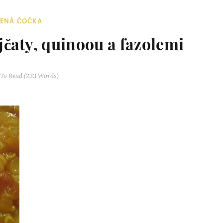
VENÁ ČOČKA
jčaty, quinoou a fazolemi
To Read (
233
Words)