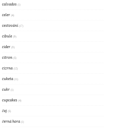
calvados
(1)
celer
(4)
cestování
(17)
cibule
(9)
cider
(8)
citron
(5)
cizrna
(12)
cuketa
(11)
cukr
(1)
cupcakes
(4)
čaj
(5)
černá hora
(1)