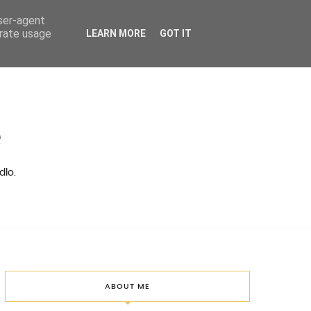
user-agent
erate usage
LEARN MORE
GOT IT
ě
dlo.
ABOUT ME