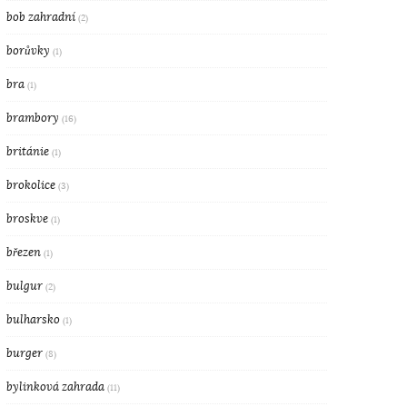
bob zahradní
(2)
borůvky
(1)
bra
(1)
brambory
(16)
británie
(1)
brokolice
(3)
broskve
(1)
březen
(1)
bulgur
(2)
bulharsko
(1)
burger
(8)
bylinková zahrada
(11)