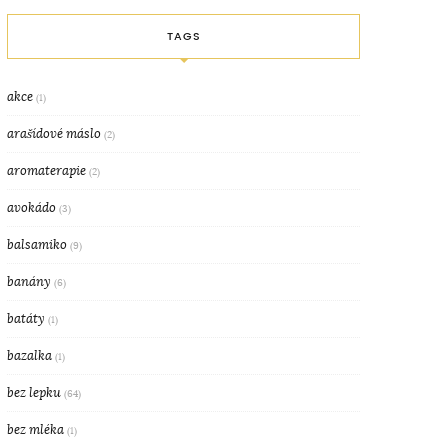
TAGS
akce
(1)
arašídové máslo
(2)
aromaterapie
(2)
avokádo
(3)
balsamiko
(9)
banány
(6)
batáty
(1)
bazalka
(1)
bez lepku
(64)
bez mléka
(1)