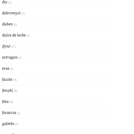
diy
(1)
dobromysl
(2)
duben
(1)
dulce de leche
(1)
dýně
(17)
estragon
(1)
evia
(1)
fazole
(9)
fenykl
(4)
feta
(4)
focaccia
(1)
galette
(1)