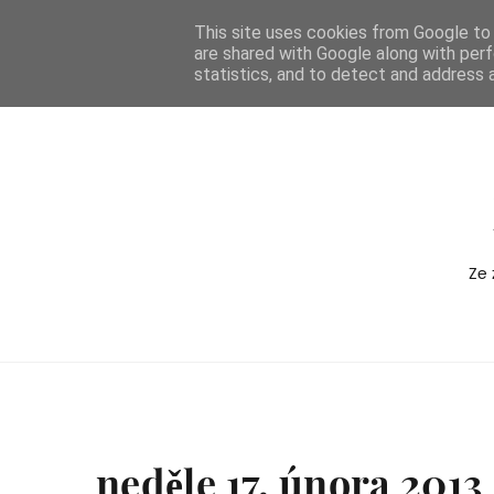
-->
This site uses cookies from Google to d
are shared with Google along with perf
BOXEDVERSION
statistics, and to detect and address 
Ze 
neděle 17. února 2013