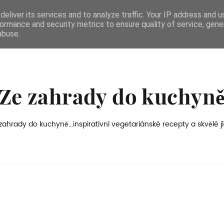
eliver its services and to analyze traffic. Your IP address and 
ormance and security metrics to ensure quality of service, gen
abuse.
Ze zahrady do kuchyn
zahrady do kuchyně...inspirativní vegetariánské recepty a skvělé jí