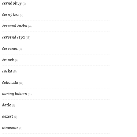
černé olivy
(1)
černý bez
(2)
červená čočka
(4)
červená řepa
(15)
červenec
(1)
česnek
(4)
čočka
(5)
čokoláda
(11)
daring bakers
(8)
datle
(1)
dezert
(1)
dinosaur
(1)