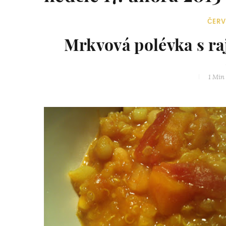
ČER
Mrkvová polévka s ra
1 Min