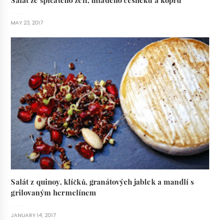
Salát ze špičatého zelí, mladého česneku a kopru
MAY 23, 2017
Salát z quinoy, klíčků, granátových jablek a mandlí s
grilovaným hermelínem
JANUARY 14, 2017