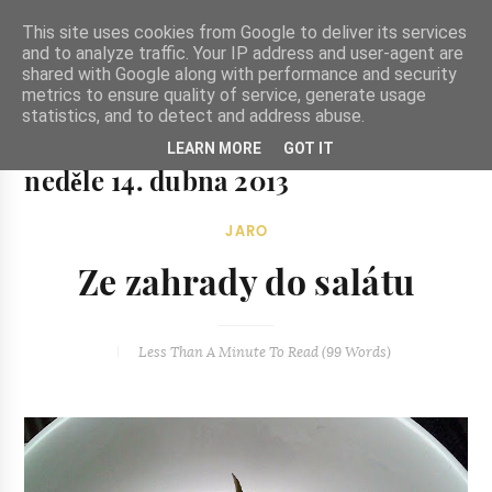
-->
This site uses cookies from Google to deliver its services
and to analyze traffic. Your IP address and user-agent are
shared with Google along with performance and security
metrics to ensure quality of service, generate usage
statistics, and to detect and address abuse.
Ze zahrady do kuchyně
LEARN MORE
GOT IT
Ze zahrady do kuchyně...inspirativní vegetariánské recepty
neděle 14. dubna 2013
a skvělé jídlo.
JARO
Ze zahrady do salátu
Less Than A Minute
To Read (
99
Words)