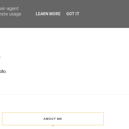
user-agent
erate usage
LEARN MORE
GOT IT
ě
dlo.
ABOUT ME