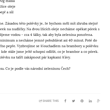
00g másla
lžíce oleje
epř a sůl
e. Zásadou této polévky je, že bychom měli mít zhruba stejně
rek na nudličky. Na dvou lžících oleje necháme opékat pórek s
lijeme vodou - cca 4 šálky, tak aby byla zelenina ponořena.
minimum a necháme jemně pobublávat asi 40 minut. Poté do
ého pepře. Vyzbrojíme se šťouchadlem na brambory a polévku
e stále jsme ještě schopni odlišit, co je brambor a co pórek.
olévku na talíři zakápnout pár kapkami šťávy.
su. Co je podle vás národní zeleninou Čech?
SHARE THIS