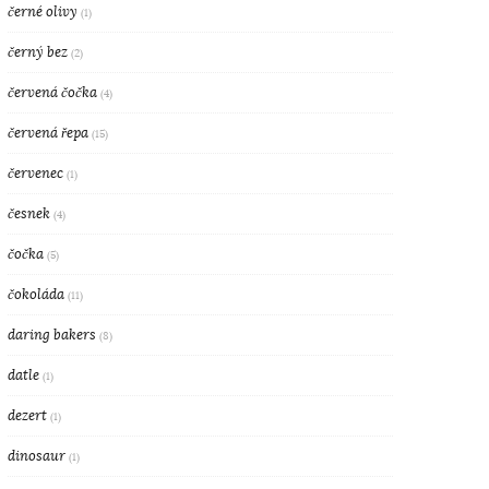
černé olivy
(1)
černý bez
(2)
červená čočka
(4)
červená řepa
(15)
červenec
(1)
česnek
(4)
čočka
(5)
čokoláda
(11)
daring bakers
(8)
datle
(1)
dezert
(1)
dinosaur
(1)