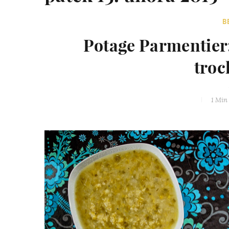
B
Potage Parmentier
troc
1 Min