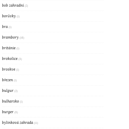
bob zahradní
(2)
borůvky
(1)
bra
(1)
brambory
(16)
británie
(1)
brokolice
(3)
broskve
(1)
březen
(1)
bulgur
(2)
bulharsko
(1)
burger
(8)
bylinková zahrada
(11)