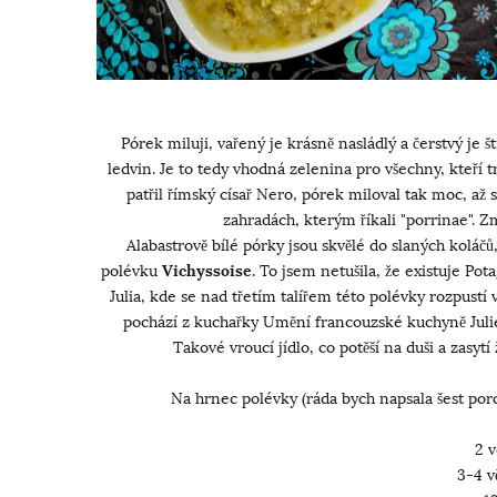
Pórek miluji, vařený je krásně nasládlý a čerstvý je 
ledvin. Je to tedy vhodná zelenina pro všechny, kteří 
patřil římský císař Nero, pórek miloval tak moc, až 
zahradách, kterým říkali "porrinae".
Alabastrově bílé pórky jsou skvělé do slaných koláč
polévku
Vichyssoise
. To jsem netušila, že existuje Po
Julia, kde se nad třetím talířem této polévky rozpustí
pochází z kuchařky Umění francouzské kuchyně Juli
Takové vroucí jídlo, co potěší na duši a zasyt
Na hrnec polévky (ráda bych napsala šest porc
2 
3-4 v