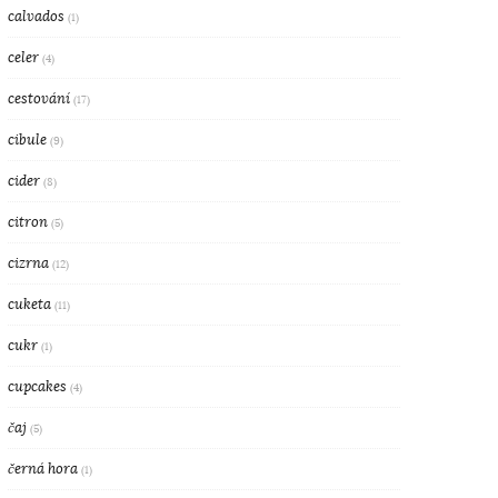
calvados
(1)
celer
(4)
cestování
(17)
cibule
(9)
cider
(8)
citron
(5)
cizrna
(12)
cuketa
(11)
cukr
(1)
cupcakes
(4)
čaj
(5)
černá hora
(1)