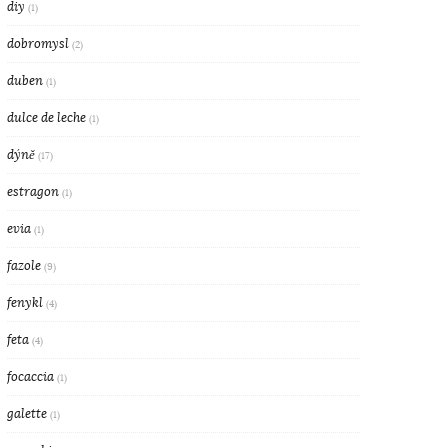
diy
(1)
dobromysl
(2)
duben
(1)
dulce de leche
(1)
dýně
(17)
estragon
(1)
evia
(1)
fazole
(9)
fenykl
(4)
feta
(4)
focaccia
(1)
galette
(1)