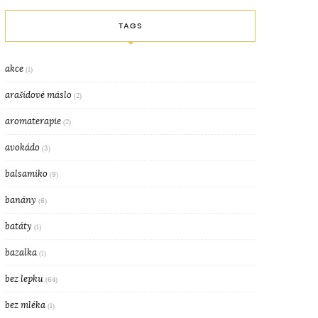
TAGS
akce
(1)
arašídové máslo
(2)
aromaterapie
(2)
avokádo
(3)
balsamiko
(9)
banány
(6)
batáty
(1)
bazalka
(1)
bez lepku
(64)
bez mléka
(1)