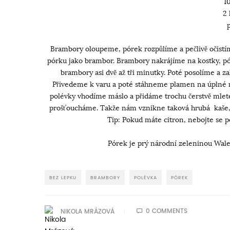
1
2 
p
Brambory oloupeme, pórek rozpůlíme a pečlivě očistím
pórku jako brambor. Brambory nakrájíme na kostky, pó
brambory asi dvě až tři minutky. Poté posolíme a za
Přivedeme k varu a poté stáhneme plamen na úplné 
polévky vhodíme máslo a přidáme trochu čerstvě mlet
prošťoucháme. Takže nám vznikne taková hrubá kaše, kd
Tip: Pokud máte citron, nebojte se p
Pórek je prý národní zeleninou Wale
BEZ LEPKU
BRAMBORY
POLÉVKA
PÓREK
0 COMMENTS
NIKOLA MRÁZOVÁ