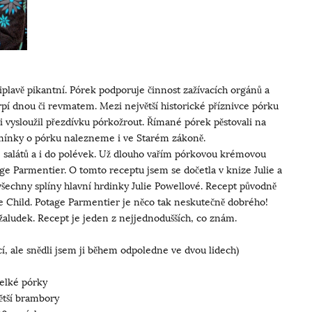
štiplavě pikantní. Pórek podporuje činnost zažívacích orgánů a
trpí dnou či revmatem. Mezi největší historické příznivce pórku
si vysloužil přezdívku pórkožrout. Římané pórek pěstovali na
 Zmínky o pórku nalezneme i ve Starém zákoně.
ů, salátů a i do polévek. Už dlouho vařím pórkovou krémovou
tage Parmentier. O tomto receptu jsem se dočetla v knize Julie a
 všechny splíny hlavní hrdinky Julie Powellové. Recept původně
e Child. Potage Parmentier je něco tak neskutečně dobrého!
í žaludek. Recept je jeden z nejjednodušších, co znám.
í, ale snědli jsem ji během odpoledne ve dvou lidech)
velké pórky
ětší brambory