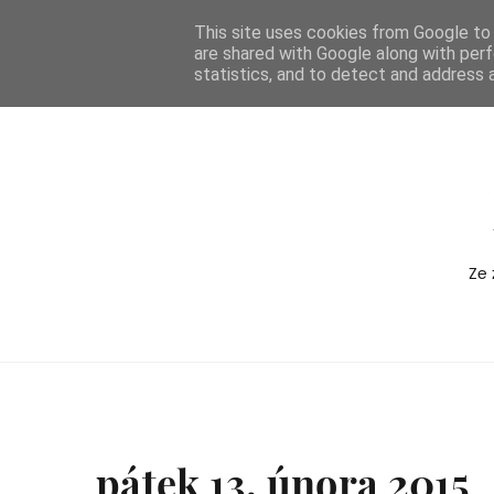
-->
This site uses cookies from Google to d
are shared with Google along with perf
BOXEDVERSION
statistics, and to detect and address 
Ze 
pátek 13. února 2015