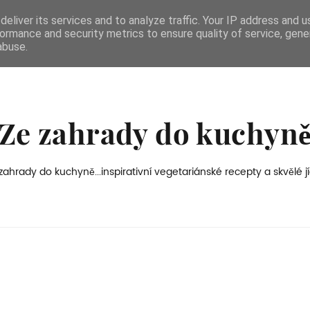
eliver its services and to analyze traffic. Your IP address and 
ormance and security metrics to ensure quality of service, gen
abuse.
Ze zahrady do kuchyn
zahrady do kuchyně...inspirativní vegetariánské recepty a skvělé jí