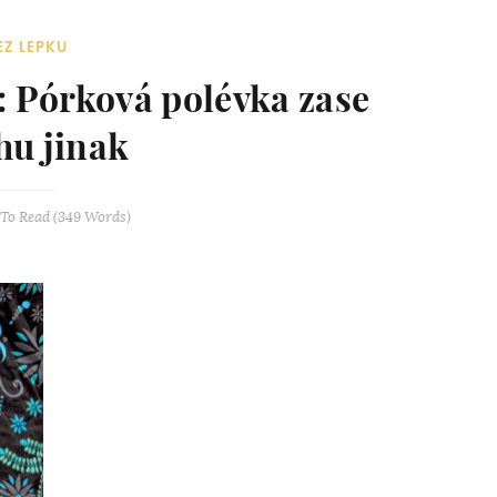
EZ LEPKU
: Pórková polévka zase
hu jinak
To Read (
349
Words)