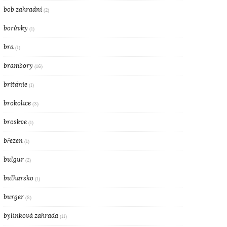
bob zahradní
(2)
borůvky
(1)
bra
(1)
brambory
(16)
británie
(1)
brokolice
(3)
broskve
(1)
březen
(1)
bulgur
(2)
bulharsko
(1)
burger
(8)
bylinková zahrada
(11)