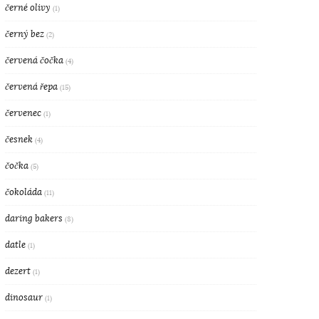
černé olivy
(1)
černý bez
(2)
červená čočka
(4)
červená řepa
(15)
červenec
(1)
česnek
(4)
čočka
(5)
čokoláda
(11)
daring bakers
(8)
datle
(1)
dezert
(1)
dinosaur
(1)