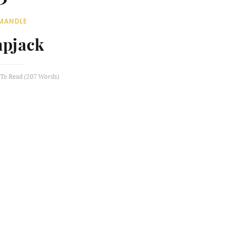
MANDLE
apjack
To Read (
207
Words)