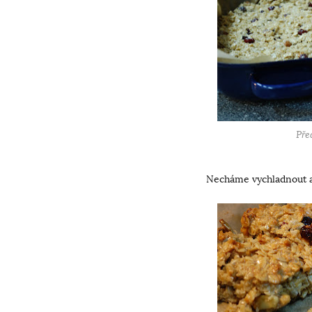
Pře
Necháme vychladnout a