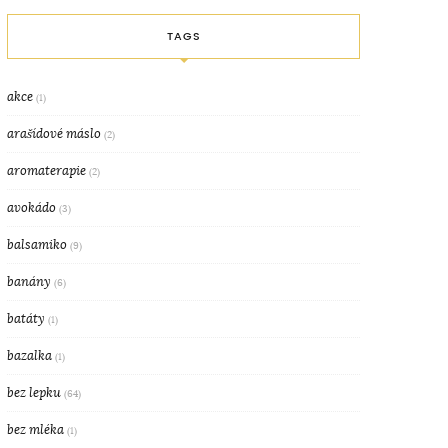
TAGS
akce
(1)
arašídové máslo
(2)
aromaterapie
(2)
avokádo
(3)
balsamiko
(9)
banány
(6)
batáty
(1)
bazalka
(1)
bez lepku
(64)
bez mléka
(1)