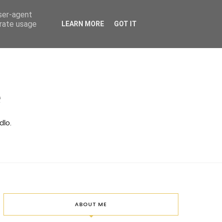
user-agent
erate usage
LEARN MORE
GOT IT
ě
dlo.
ABOUT ME