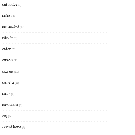
calvados
(1)
celer
(4)
cestování
(17)
cibule
(9)
cider
(8)
citron
(5)
cizrna
(12)
cuketa
(11)
cukr
(1)
cupcakes
(4)
čaj
(5)
černá hora
(1)