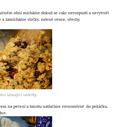
 mírném ohni mícháme dokud se cukr nerozpustí a nevytvoří
e a zamícháme vločky, sušené ovoce, ořechy.
tví lámající vařečky.
írem na pečení a hmotu natlačíme rovnoměrně do pekáčku,
dne.