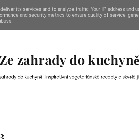
eliver its services and to analyze traffic. Your IP address and 
ormance and security metrics to ensure quality of service, gen
abuse.
Ze zahrady do kuchyn
zahrady do kuchyně...inspirativní vegetariánské recepty a skvělé jí
3