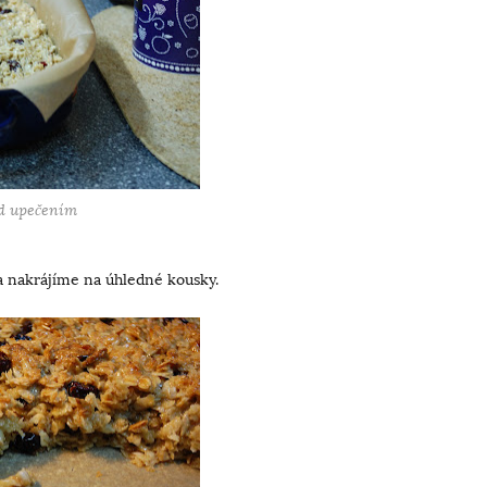
d upečením
 nakrájíme na úhledné kousky.