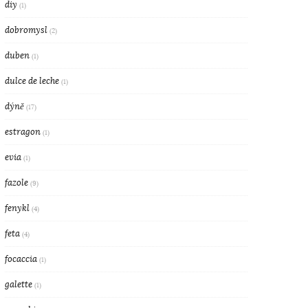
diy
(1)
dobromysl
(2)
duben
(1)
dulce de leche
(1)
dýně
(17)
estragon
(1)
evia
(1)
fazole
(9)
fenykl
(4)
feta
(4)
focaccia
(1)
galette
(1)