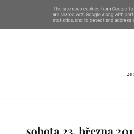
-->
This site uses cookies from Google to d
are shared with Google along with perf
BOXEDVERSION
statistics, and to detect and address 
Ze 
sobota 23. března 201