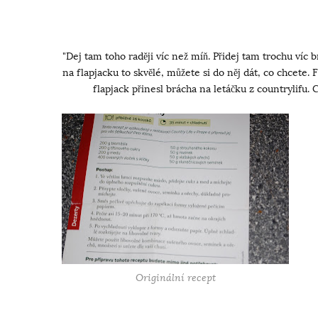
"Dej tam toho raději víc než míň. Přidej tam trochu víc b
na flapjacku to skvělé, můžete si do něj dát, co chcete. 
flapjack přinesl brácha na letáčku z countrylifu.
Originální recept