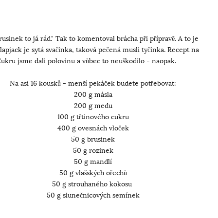
rusinek to já rád." Tak to komentoval brácha při přípravě. A to je
Flapjack je sytá svačinka, taková pečená musli tyčinka. Recept na
 Cukru jsme dali polovinu a vůbec to neuškodilo - naopak.
Na asi 16 kousků - menší pekáček budete potřebovat:
200 g másla
200 g medu
100 g třtinového cukru
400 g ovesnách vloček
50 g brusinek
50 g rozinek
50 g mandlí
50 g vlašských ořechů
50 g strouhaného kokosu
50 g slunečnicových semínek