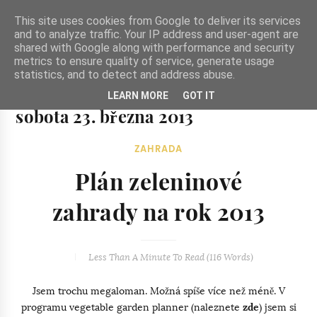
-->
This site uses cookies from Google to deliver its services
and to analyze traffic. Your IP address and user-agent are
shared with Google along with performance and security
metrics to ensure quality of service, generate usage
statistics, and to detect and address abuse.
Ze zahrady do kuchyně
LEARN MORE
GOT IT
Ze zahrady do kuchyně...inspirativní vegetariánské recepty
sobota 23. března 2013
a skvělé jídlo.
ZAHRADA
Plán zeleninové
zahrady na rok 2013
Less Than A Minute
To Read (
116
Words)
Jsem trochu megaloman. Možná spíše více než méně. V
programu vegetable garden planner (naleznete
zde
) jsem si