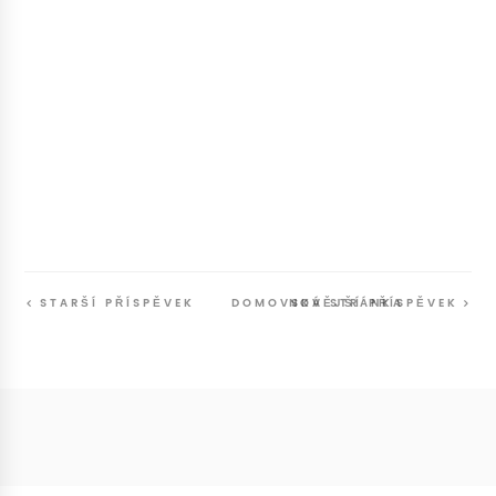
STARŠÍ PŘÍSPĚVEK
DOMOVSKÁ STRÁNKA
NOVĚJŠÍ PŘÍSPĚVEK
Follow
@SunriseSunsetBlog