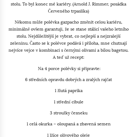
stolu. To byl konec mé kariéry. (Arnold J. Rimmer, posádka
Červeného trpaslíka)
Někomu může polévka gazpacho změnit celou kariéru,
minimálně ovšem garantuji, že se stane stálicí vašeho letního
stolu. Nejdůležitější je vybrat, co nejlepší a nejzralejší
zeleninu. Často se k polévce podává i příloha, mne chutnají
nejvíce vejce v kombinaci s černými olivami a bílou bagetou.
A teď už recept:
Na 4 porce polévky si připravte:
6 středních opravdu dobrých a zralých rajčat
1 žlutá paprika
1 střední cibule
3 stroužky česneku
1 celá okurka – oloupaná a zbavená semen
1 lžíce olivového oleje