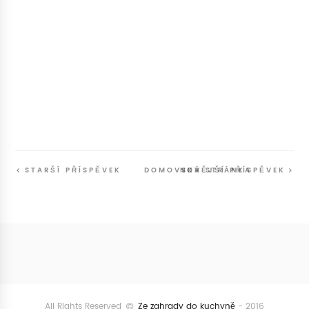
STARŠÍ PŘÍSPĚVEK
DOMOVSKÁ STRÁNKA
NOVĚJŠÍ PŘÍSPĚVEK
Follow
@SunriseSunsetBlog
All Rights Reserved
Ze zahrady do kuchyně
- 2016