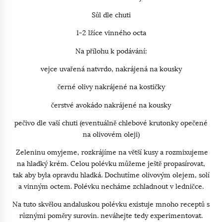
Sůl dle chuti
1-2 lžíce vinného octa
Na přílohu k podávání:
vejce uvařená natvrdo, nakrájená na kousky
černé olivy nakrájené na kostičky
čerstvé avokádo nakrájené na kousky
pečivo dle vaší chuti (eventuálně chlebové krutonky opečené
na olivovém oleji)
Zeleninu omyjeme, rozkrájíme na větší kusy a rozmixujeme
na hladký krém. Celou polévku můžeme ještě propasírovat,
tak aby byla opravdu hladká. Dochutíme olivovým olejem, solí
a vinným octem. Polévku necháme zchladnout v ledničce.
Na tuto skvělou andaluskou polévku existuje mnoho receptů s
různými poměry surovin. neváhejte tedy experimentovat.