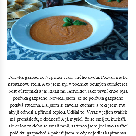
Polévka gazpacho. Nejhezčí večer mého života. Pozvali mě ke
kapitánovu stolu. A to jsem byl v podniku pouhých čtrnáct let.
Šest důstojníků a já! Říkali mi „Arnolde“. Jako první chod byla
polévka gazpacho. Nevěděl jsem, že se polévka gazpacho
podává studená. Dal jsem si zavolat kuchaře a řekl jsem mu,
aby ji odnesl a přinesl teplou. Udělal to! Výraz v jejich tvářích
mě pronásleduje dodnes!! A já myslel, že se smějou kuchaři,
ale celou tu dobu se smáli mně, zatímco jsem jedl svou vařící
polévku gazpacho! A pak už jsem nikdy nejedl u kapitánova