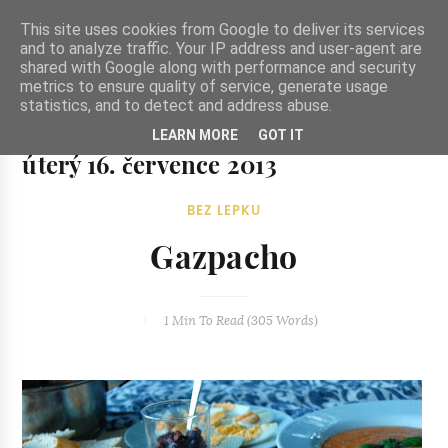
-->
This site uses cookies from Google to deliver its services
and to analyze traffic. Your IP address and user-agent are
shared with Google along with performance and security
metrics to ensure quality of service, generate usage
statistics, and to detect and address abuse.
Ze zahrady do kuchyně
LEARN MORE
GOT IT
Ze zahrady do kuchyně...inspirativní vegetariánské recepty
úterý 16. července 2013
a skvělé jídlo.
BEZ LEPKU
Gazpacho
1 Min
To Read (
305
Words)