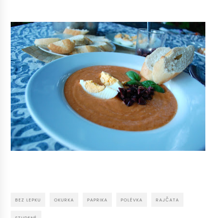
BEZ LEPKU
OKURKA
PAPRIKA
POLÉVKA
RAJČATA
STUDENÉ