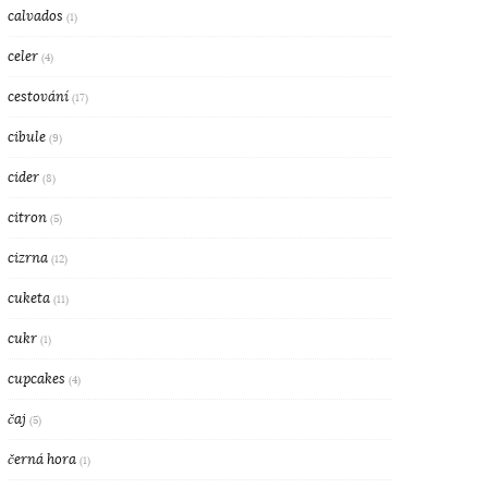
calvados
(1)
celer
(4)
cestování
(17)
cibule
(9)
cider
(8)
citron
(5)
cizrna
(12)
cuketa
(11)
cukr
(1)
cupcakes
(4)
čaj
(5)
černá hora
(1)