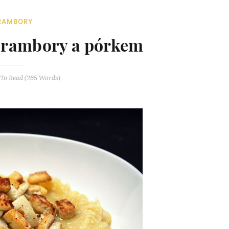
RAMBORY
 brambory a pórkem
To Read (
265
Words)