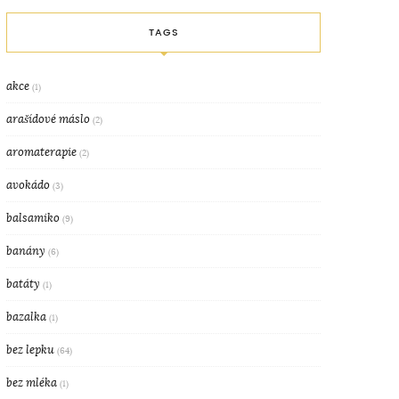
TAGS
akce
(1)
arašídové máslo
(2)
aromaterapie
(2)
avokádo
(3)
balsamiko
(9)
banány
(6)
batáty
(1)
bazalka
(1)
bez lepku
(64)
bez mléka
(1)