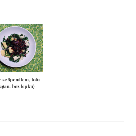
y se špenátem, tofu
egan, bez lepku)