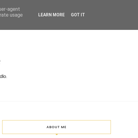
user-agent
erate usage
LEARN MORE
GOT IT
ě
dlo.
ABOUT ME