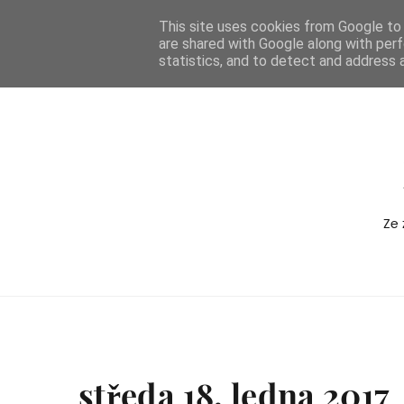
-->
This site uses cookies from Google to d
are shared with Google along with perf
BOXEDVERSION
statistics, and to detect and address 
Ze 
středa 18. ledna 2017