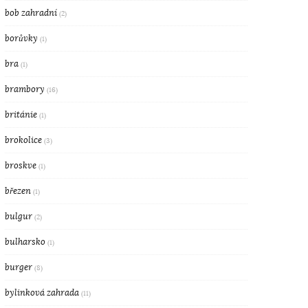
bob zahradní
(2)
borůvky
(1)
bra
(1)
brambory
(16)
británie
(1)
brokolice
(3)
broskve
(1)
březen
(1)
bulgur
(2)
bulharsko
(1)
burger
(8)
bylinková zahrada
(11)