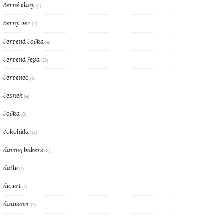
černé olivy
(1)
černý bez
(2)
červená čočka
(4)
červená řepa
(15)
červenec
(1)
česnek
(4)
čočka
(5)
čokoláda
(11)
daring bakers
(8)
datle
(1)
dezert
(1)
dinosaur
(1)