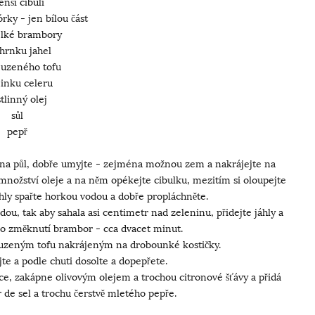
nší cibuli
rky - jen bílou část
elké brambory
 hrnku jahel
 uzeného tofu
inku celeru
tlinný olej
sůl
pepř
ě na půl, dobře umyjte - zejména možnou zem a nakrájejte na
 množství oleje a na něm opékejte cibulku, mezitím si oloupejte
áhly spařte horkou vodou a dobře propláchněte.
dou, tak aby sahala asi centimetr nad zeleninu, přidejte jáhly a
 do změknutí brambor - cca dvacet minut.
 s uzeným tofu nakrájeným na drobounké kostičky.
te a podle chuti dosolte a dopepřete.
hce, zakápne olivovým olejem a trochou citronové šťávy a přidá
 de sel a trochu čerstvě mletého pepře.