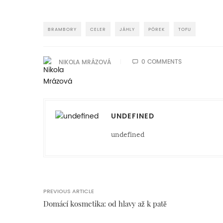
BRAMBORY
CELER
JÁHLY
PÓREK
TOFU
0 COMMENTS
NIKOLA MRÁZOVÁ
UNDEFINED
undefined
PREVIOUS ARTICLE
Domácí kosmetika: od hlavy až k patě