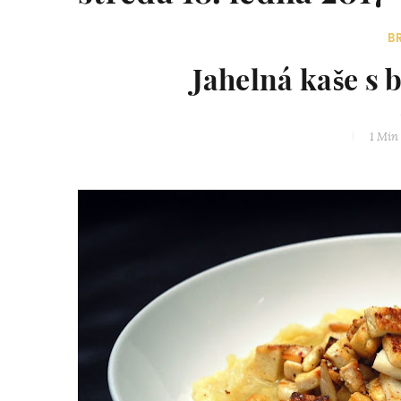
B
Jahelná kaše s
1 Min