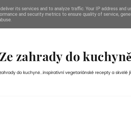
eliver its services and to analyze traffic. Your IP address and 
ormance and security metrics to ensure quality of service, gen
abuse.
Ze zahrady do kuchyn
zahrady do kuchyně...inspirativní vegetariánské recepty a skvělé jí