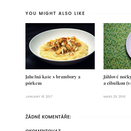
YOU MIGHT ALSO LIKE
Jahelná kaše s brambory a
Jáhlové nočk
pórkem
a cibulkou (v
JANUARY 18, 2017
MARS 29, 2016
ŽÁDNÉ KOMENTÁŘE: