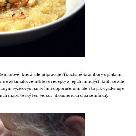
Zemanové, která zde připravuje šťouchané brambory s jáhlami.
mne zklamalo, že některé recepty z jejích minulých knih se zde
 různým výživovým směrům i doporučením, ale i to jak vyzdvihuje
ích (např. český len versus jihoamerická chia semínka).