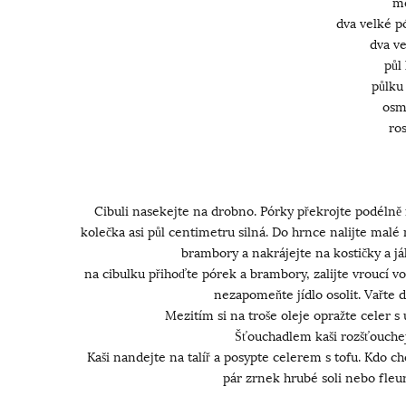
me
dva velké pó
dva v
půl
půlku
osm
ros
Cibuli nasekejte na drobno. Pórky překrojte podéln
kolečka asi půl centimetru silná. Do hrnce nalijte malé
brambory a nakrájejte na kostičky a j
na cibulku přihoďte pórek a brambory, zalijte vroucí vo
nezapomeňte jídlo osolit. Vařte
Mezitím si na troše oleje opražte celer
Šťouchadlem kaši rozšťouchej
Kaši nandejte na talíř a posypte celerem s tofu. Kdo c
pár zrnek hrubé soli nebo fleur