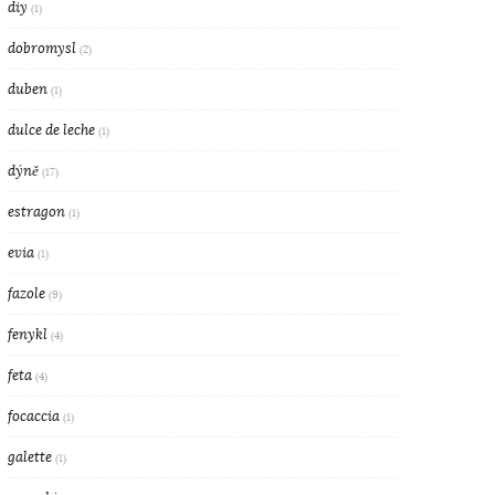
diy
(1)
dobromysl
(2)
duben
(1)
dulce de leche
(1)
dýně
(17)
estragon
(1)
evia
(1)
fazole
(9)
fenykl
(4)
feta
(4)
focaccia
(1)
galette
(1)