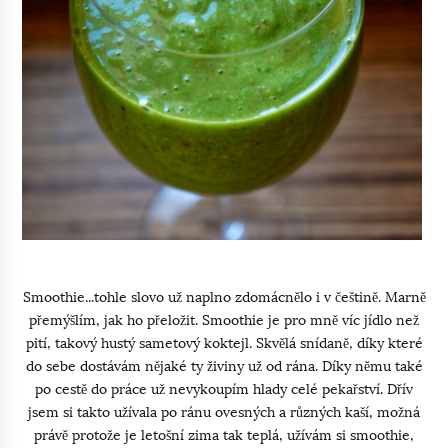
Smoothie...tohle slovo už naplno zdomácnělo i v češtině. Marně
přemýšlím, jak ho přeložit. Smoothie je pro mně víc jídlo než
pití, takový hustý sametový koktejl. Skvělá snídaně, díky které
do sebe dostávám nějaké ty živiny už od rána. Díky němu také
po cestě do práce už nevykoupím hlady celé pekařství. Dřív
jsem si takto užívala po ránu ovesných a různých kaší, možná
právě protože je letošní zima tak teplá, užívám si smoothie,