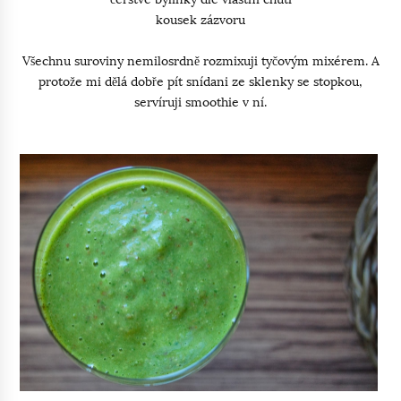
kousek zázvoru
Všechnu suroviny nemilosrdně rozmixuji tyčovým mixérem. A
protože mi dělá dobře pít snídani ze sklenky se stopkou,
servíruji smoothie v ní.