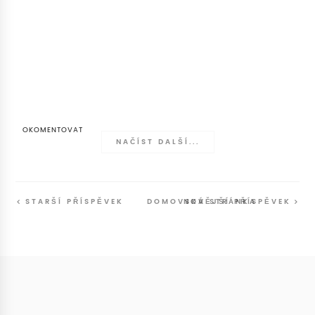
OKOMENTOVAT
NAČÍST DALŠÍ...
STARŠÍ PŘÍSPĚVEK
DOMOVSKÁ STRÁNKA
NOVĚJŠÍ PŘÍSPĚVEK
Follow
@SunriseSunsetBlog