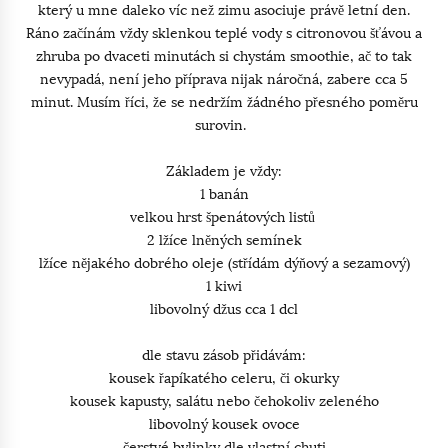
který u mne daleko víc než zimu asociuje právě letní den.
Ráno začínám vždy sklenkou teplé vody s citronovou šťávou a
zhruba po dvaceti minutách si chystám smoothie, ač to tak
nevypadá, není jeho příprava nijak náročná, zabere cca 5
minut. Musím říci, že se nedržím žádného přesného poměru
surovin.
Základem je vždy:
1 banán
velkou hrst špenátových listů
2 lžíce lněných semínek
lžíce nějakého dobrého oleje (střídám dýňový a sezamový)
1 kiwi
libovolný džus cca 1 dcl
dle stavu zásob přidávám:
kousek řapíkatého celeru, či okurky
kousek kapusty, salátu nebo čehokoliv zeleného
libovolný kousek ovoce
čerstvé bylinky dle vlastní chuti