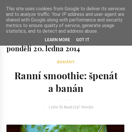
-->
This site uses cookies from Google to deliver its services
and to analyze traffic. Your IP address and user-agent are
shared with Google along with performance and security
metrics to ensure quality of service, generate usage
statistics, and to detect and address abuse.
Ze zahrady do kuchyně
LEARN MORE
GOT IT
Ze zahrady do kuchyně...inspirativní vegetariánské recepty
pondělí 20. ledna 2014
a skvělé jídlo.
BANÁNY
Ranní smoothie: špenát
a banán
1 Min
To Read (
247
Words)