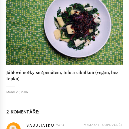
Jáhlové nočky se špenátem, tofu a cibulkou (vegan, bez
lepku)
MARS 29, 2016
2 KOMENTÁŘE:
VYMAZAT
ODPOVĚDĚT
SABULIATKO