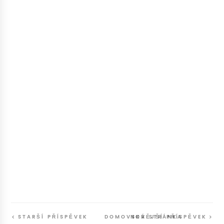
STARŠÍ PŘÍSPĚVEK
DOMOVSKÁ STRÁNKA
NOVĚJŠÍ PŘÍSPĚVEK