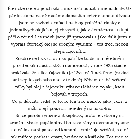
Éterické oleje a jejich síla a možnosti použití mne nadchly. Už
pár let doma na ně nedáme dopustit a právě z tohoto důvodu
jsem se rozhodla zařadit na blog průběžné články o
jednotlivých olejích a jejich využití, jak v domácnosti, tak při
péči o zdraví. Levanduli jsem již zpracovala a jako další jsem si
vybrala éterický olej se širokým využitím - tea tree, neboli
olej z čajovníku.
Rozdrcené listy čajovníku patří ke tradičním léčebným
prostředkům australských domorodců, v roce 1925 studie
prokázala, že silice čajovníku je 12xsilnější než fenol (základ
antiseptických substancí v té době). Během druhé světové
války byl olej z čajovníku výbavou lékáren vojáků, kteří
bojovali v tropech.
Co je důležité vědět, je to, že tea tree můžete jako jeden z
mála olejů používat neředěný na pokožku.
Silice působí výrazně antisepticky, proto je výborný na
zranění, vředy, popáleniny i hnisavé rány a dermatomykózy,
stejně tak na štípance od komárů - zmírňuje svědění, stejně
tak můžete potírat i opary, bradavice a kuří oka. Tea tree se