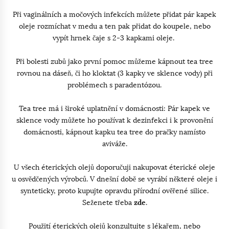
Při vaginálních a močových infekcích můžete přidat pár kapek
oleje rozmíchat v medu a ten pak přidat do koupele, nebo
vypít hrnek čaje s 2-3 kapkami oleje.
Při bolesti zubů jako první pomoc můžeme kápnout tea tree
rovnou na dáseň, či ho kloktat (3 kapky ve sklence vody) při
problémech s paradentózou.
Tea tree má i široké uplatnění v domácnosti: Pár kapek ve
sklence vody můžete ho používat k dezinfekci i k provonění
domácnosti, kápnout kapku tea tree do pračky namísto
aviváže.
U všech éterických olejů doporučuji nakupovat éterické oleje
u osvědčených výrobců. V dnešní době se vyrábí některé oleje i
synteticky, proto kupujte opravdu přírodní ověřené silice.
Seženete třeba
zde
.
Použití éterických olejů konzultujte s lékařem, nebo