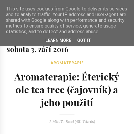
-->
This site uses cookies from Google to deliver its services
and to analyze traffic. Your IP address and user-agent are
shared with Google along with performance and security
metrics to ensure quality of service, generate usage
statistics, and to detect and address abuse.
Ze zahrady do kuchyně
LEARN MORE
GOT IT
Ze zahrady do kuchyně...inspirativní vegetariánské recepty
sobota 3. září 2016
a skvělé jídlo.
AROMATERAPIE
Aromaterapie: Éterický
ole tea tree (čajovník) a
jeho použití
2 Min
To Read (
451
Words)