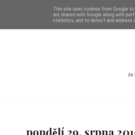
-->
This site uses cookies from Google to d
are shared with Google along with perf
BOXEDVERSION
statistics, and to detect and address 
Ze 
pondělí 29. srpna 201