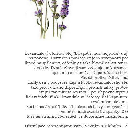
Levandulový éterický olej (EO) patří mezi nejpoužívaněj
na pokožku i sliznice a plně využít jeho schopnosti p
ihned na spáleniny, odřeniny a také hlavně na kousance
a oděrky. Dvouletý syn ji sám vyžaduje na kousance
spálenou od sluníčka. Doporučuje se i pro
Působí protizánětlivě, můž
Každý den v podvečer kápnu kapku levandulového éter
tato procedura se doporučuje i pro astmatiky, protož
Stejně tak můžete levanduli použít pokud trpíte 
Relaxačních účinků levandule můžete využít i kápnutím
rostlinným olejem a
Má blahodárné účinky při bolestech hlavy a migréně - 
jemně namasírovat krk a spánky EO 
Při menstručních bolestech se doporučuje masáž břicha
Působí jako repelent proti vším, blechám a klíšťatům - dop