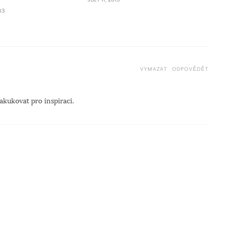
13
VYMAZAT
ODPOVĚDĚT
kukovat pro inspiraci.