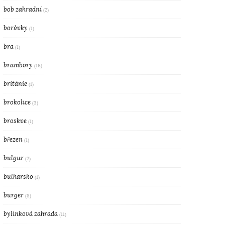
bob zahradní
(2)
borůvky
(1)
bra
(1)
brambory
(16)
británie
(1)
brokolice
(3)
broskve
(1)
březen
(1)
bulgur
(2)
bulharsko
(1)
burger
(8)
bylinková zahrada
(11)