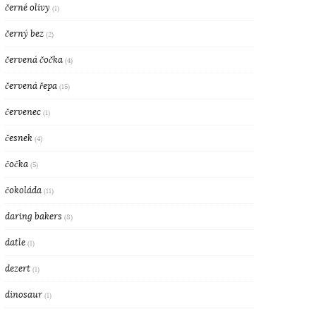
černé olivy
(1)
černý bez
(2)
červená čočka
(4)
červená řepa
(15)
červenec
(1)
česnek
(4)
čočka
(5)
čokoláda
(11)
daring bakers
(8)
datle
(1)
dezert
(1)
dinosaur
(1)