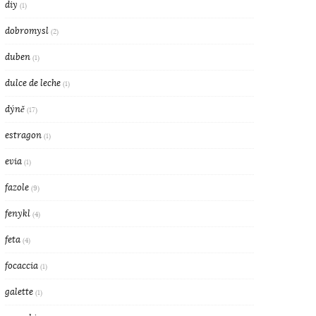
diy
(1)
dobromysl
(2)
duben
(1)
dulce de leche
(1)
dýně
(17)
estragon
(1)
evia
(1)
fazole
(9)
fenykl
(4)
feta
(4)
focaccia
(1)
galette
(1)