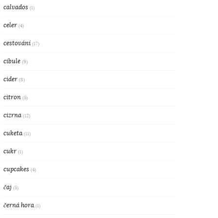
calvados
(1)
celer
(4)
cestování
(17)
cibule
(9)
cider
(8)
citron
(5)
cizrna
(12)
cuketa
(11)
cukr
(1)
cupcakes
(4)
čaj
(5)
černá hora
(1)