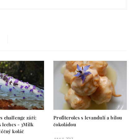
s challenge září:
Profiteroles s levandulí a bílou
s leches - 3Milk
čokoládou
léčný koláč
JULY 11, 2013