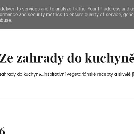
eliver its services and to analyze traffic. Your IP address and 
ormance and security metrics to ensure quality of service, gen
abuse.
Ze zahrady do kuchyn
zahrady do kuchyně...inspirativní vegetariánské recepty a skvělé jí
6