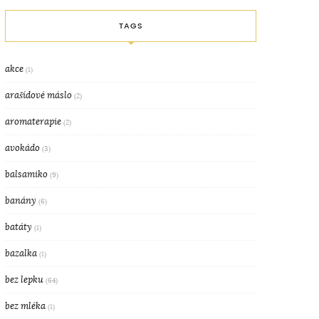
TAGS
akce
(1)
arašídové máslo
(2)
aromaterapie
(2)
avokádo
(3)
balsamiko
(9)
banány
(6)
batáty
(1)
bazalka
(1)
bez lepku
(64)
bez mléka
(1)