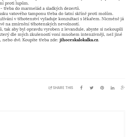
ní proti lupům.
a - třeba do marmelád a sladkých dezertů.
usku vatového tamponu třeba do šatní skříně proti molům.
používání v těhotenství vyžaduje konzultaci s lékařem. Nicméně já
rávě na zmírnění těhotenských nevolností.
ů, tak aby byl opravdu vyroben z levandule, abyste si nekoupili
 který dle mých zkušeností voní mnohem intenzivněji, než jiné
, nebo dvě. Koupíte třeba zde:
jihoceskalokalka.cz
.
SHARE THIS