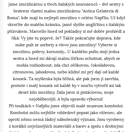
jsme zmrzlinárnu u třech italských sourozenců - dvě sestry s
bratrem vlastní malou zmrzlinárnu "Antica Gelateria di
Roma", kde mají tu nejlepší zmrzlinu v celém Napfliu. Už když
vkročíte do malého krámku, jasně slyšíte angličtinu s italským
přízvukem. Marcello hned od pokladny si mě dobře prohlédl a
říká: Vy jste tu poprvé, že? Takže pokračujte doprava, kde
máte pult se sorbety a vlevo jsou zmrzliny! Vyberte si
zmrzlinu, polevy, kornouty... U každého pultu stojí jedna
sestra a hned mi dávají malou lžičkou ochutnat, abych se
mohla rozhodnout, zda chci oříškovou, čokoládovou,
citronovou, jahodovou, nebo klidně mi prý dají od každé
kousek. Ta myšlenka byla hříšná, ale pak jsem ji zavrhla,
protože i malý kousek od každé by v součtu vytvořil asi tak
deset kilo zmrzliny. Dala jsem si pistáciovou, moje
nejoblíbenější. A byla opravdu výborná!
Při toulkách v Nafpliu jsme objevili malé muzeum komboloi.
Komboloi můžu nejblíže vzhledově popsat jako růženec, ale
oproti němu nemá žádný náboženský význam. Jsou vyrobeny
z korálků nejrůznějších materiálů a barev a spolu s drobnými