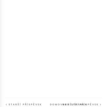
STARŠÍ PŘÍSPĚVEK
DOMOVSKÁ STRÁNKA
NOVĚJŠÍ PŘÍSPĚVEK