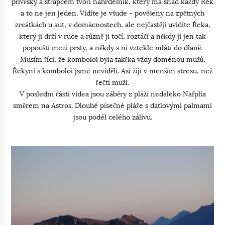
přívěsky a střapcem tvoří náhrdelník, který má snad každý Řek
a to ne jen jeden. Vidíte je všude - pověšeny na zpětných
zrcátkách u aut, v domácnostech, ale nejčastěji uvidíte Řeka,
který ji drží v ruce a různě ji točí, roztáčí a někdy ji jen tak
popouští mezi prsty, a někdy s ní vztekle mlátí do dlaně.
Musím říci, že komboloi byla takřka vždy doménou mužů,
Řekyni s komboloi jsme neviděli. Asi žijí v menším stresu, než
řečtí muži.
V poslední části videa jsou záběry z pláží nedaleko Nafplia
směrem na Astros. Dlouhé písečné pláže s datlovými palmami
jsou podél celého zálivu.