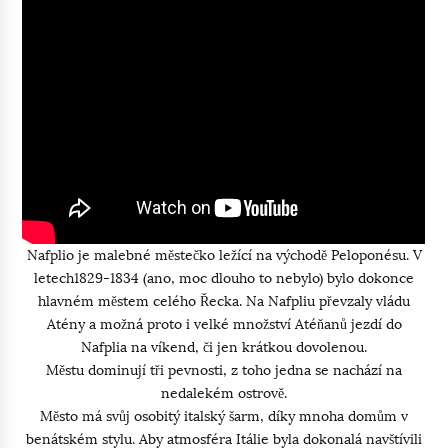
Nafplio je malebné městečko ležící na východě Peloponésu. V
letech1829-1834 (ano, moc dlouho to nebylo) bylo dokonce
hlavném městem celého Řecka. Na Nafpliu převzaly vládu
Atény a možná proto i velké množství Atéňanů jezdí do
Nafplia na víkend, či jen krátkou dovolenou.
Městu dominují tři pevnosti, z toho jedna se nachází na
nedalekém ostrově.
Město má svůj osobitý italský šarm, díky mnoha domům v
benátském stylu. Aby atmosféra Itálie byla dokonalá navštívili