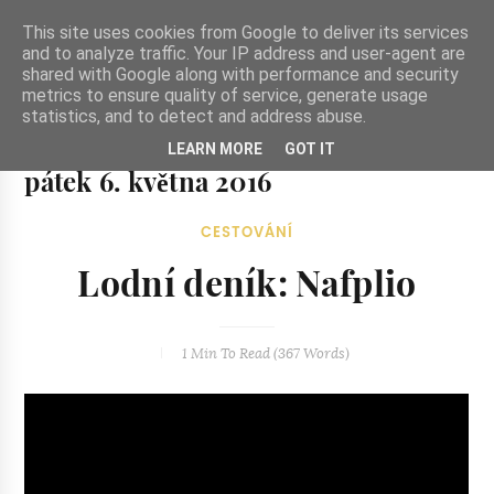
-->
This site uses cookies from Google to deliver its services
and to analyze traffic. Your IP address and user-agent are
shared with Google along with performance and security
metrics to ensure quality of service, generate usage
statistics, and to detect and address abuse.
Ze zahrady do kuchyně
LEARN MORE
GOT IT
Ze zahrady do kuchyně...inspirativní vegetariánské recepty
pátek 6. května 2016
a skvělé jídlo.
CESTOVÁNÍ
Lodní deník: Nafplio
1 Min
To Read (
367
Words)